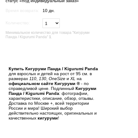
статус «под индивидуальный заказ»
Время возврата:
10 дн.
Количество:
Минимальное количество для товара "Кигуруми
Панда / Kigurumi Panda"
1
.
В список желаний
Купить Кигуруми Панда / Kigurumi Panda
для взрослых и детей на рост от 95 см. в
размерах
110
,
130
,
OneSize
и
XL
на
официальном сайте Кигуруми ®
- по
справедливой цене. Подлинный
Кигуруми
Панда / Kigurumi Panda
: фотографии,
характеристики, описание, обзор, отзывы.
Доставка по Москве +, всей территории
России и мира! Широкий выбор
действительно настоящих, оригинальных и
качественных
кигуруми
!