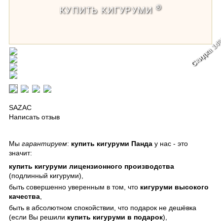
®
КУПИТЬ КИГУРУМИ
Скидка 1
Кигуруми Панда / Kigurumi Panda
SAZAC
Написать отзыв
Мы
гарантируем
:
купить кигуруми Панда
у нас - это
значит:
купить кигуруми
лицензионного производства
(подлинный кигуруми),
быть совершенно уверенным в том, что
кигуруми
высокого
качества
,
быть в абсолютном спокойствии, что подарок не дешёвка
(если Вы решили
купить кигуруми в подарок
),