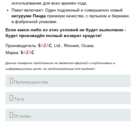
использование для всех времён года.
Пакет включает: Один подлинный и совершенно новый
кигуруми Панда
премиум качества; с ярлыком и бирками,
в фабричной упаковке.
Если какое-либо из этих условий не будет выполнено -
будет произведён полный возврат средств!
Производитель:
, Ltd., Япония, Осака.
S
A
Z
A
C
Марка:
S
A
Z
A
C
Данное товарное предложение не является офертой и опубликовано в
информационных целях, не предназначенных для продажи!
Преимущества
Теги
Отзывы