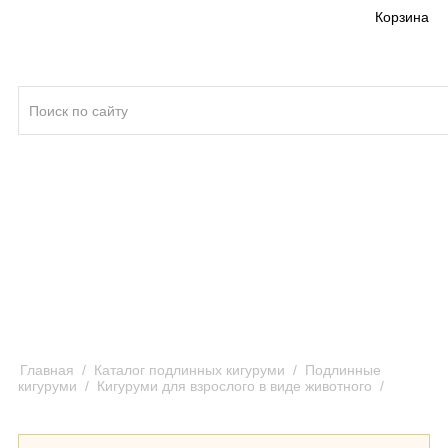
Корзина
Кигуруми ®
Качество кигуруми
Отзывы и предложения
Оплата и доставка кигуруми
Главная
/
Каталог подлинных кигуруми
/
Подлинные
кигуруми
/
Кигуруми для взрослого в виде животного
/
Кигуруми Панда / Kigurumi Panda