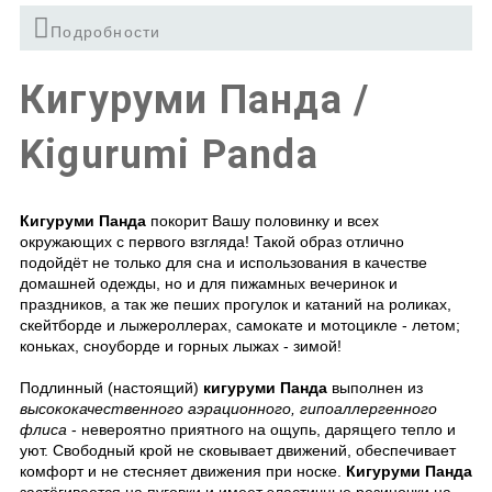
Подробности
Кигуруми Панда /
Kigurumi Panda
Кигуруми Панда
покорит Вашу половинку и всех
окружающих с первого взгляда! Такой образ отлично
подойдёт не только для сна и использования в качестве
домашней одежды, но и для пижамных вечеринок и
праздников, а так же пеших прогулок и катаний на роликах,
скейтборде и лыжероллерах, самокате и мотоцикле - летом;
коньках, сноуборде и горных лыжах - зимой!
Подлинный (настоящий)
кигуруми Панда
выполнен из
высококачественного аэрационного, гипоаллергенного
флиса
- невероятно приятного на ощупь, дарящего тепло и
уют. Свободный крой не сковывает движений, обеспечивает
комфорт и не стесняет движения при носке.
Кигуруми Панда
застёгивается на пуговки и имеет эластичные резиночки на