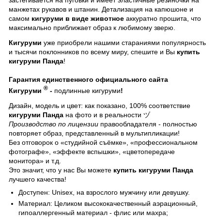
манжетах рукавов и штанин. Детализация на капюшоне и
самом
кигуруми в виде животное
аккуратно прошита, что
максимально приближает образ к любимому зверю.
Кигуруми
уже приобрели нашими стараниями популярность
и тысячи поклонников по всему миру, спешите и Вы
купить
кигуруми Панда
!
Гарантия единственного официального сайта
®
Кигуруми
-
подлинные кигуруми
!
Дизайн, модель и цвет: как показано, 100% соответствие
кигуруми Панда
на фото и в реальности ヅ
Производство по лицензии
правообладателя - полностью
повторяет образ, представленный в мультипликации!
Без отговорок о «студийной съёмке», «профессиональном
фотографе», «эффекте вспышки», «цветопередаче
монитора» и т.д.
Это значит, что у нас Вы можете
купить кигуруми Панда
лучшего качества!
Доступен: Unisex, на взрослого мужчину или девушку.
Материал: Целиком высококачественный аэрационный,
гипоаллергенный материал - флис или махра;