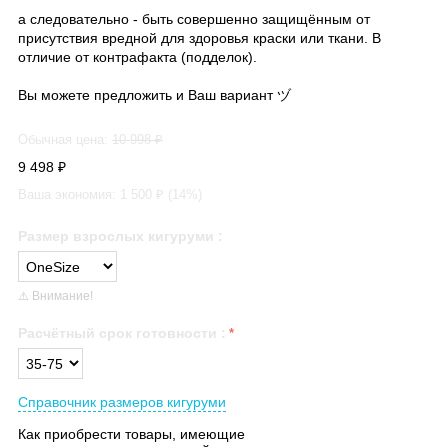
а следовательно - быть совершенно защищённым от
присутствия вредной для здоровья краски или ткани. В
отличие от контрафакта (подделок).
Вы можете предложить и Ваш вариант ヅ
Обычная цена:
10 998
₽
9 498
₽
Ваша экономия:
1 500
₽ (
14
%)
Размер взрослых кигуруми
:
⚠️ Внимание!
Расчётный срок готовности
:
Справочник размеров кигуруми
Как приобрести товары, имеющие