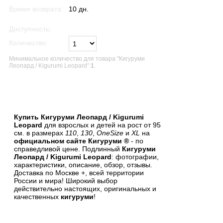
Время возврата:
10 дн.
Доступность:
1 шт.
Количество:
Минимальное количество для товара "Кигуруми
Леопард / Kigurumi Leopard"
1
.
В список желаний
Купить Кигуруми Леопард / Kigurumi
Leopard
для взрослых и детей на рост от 95
см. в размерах
110
,
130
,
OneSize
и
XL
на
официальном сайте Кигуруми ®
- по
справедливой цене. Подлинный
Кигуруми
Леопард / Kigurumi Leopard
: фотографии,
характеристики, описание, обзор, отзывы.
Доставка по Москве +, всей территории
России и мира! Широкий выбор
действительно настоящих, оригинальных и
качественных
кигуруми
!