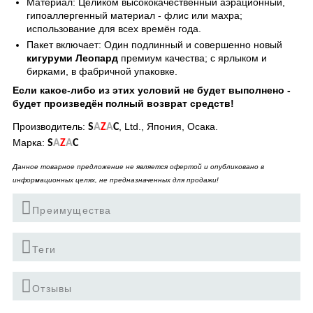
Материал: Целиком высококачественный аэрационный,
гипоаллергенный материал - флис или махра;
использование для всех времён года.
Пакет включает: Один подлинный и совершенно новый
кигуруми Леопард
премиум качества; с ярлыком и
бирками, в фабричной упаковке.
Если какое-либо из этих условий не будет выполнено -
будет произведён полный возврат средств!
Производитель:
, Ltd., Япония, Осака.
S
A
Z
A
C
Марка:
S
A
Z
A
C
Данное товарное предложение не является офертой и опубликовано в
информационных целях, не предназначенных для продажи!
Преимущества
Теги
Отзывы