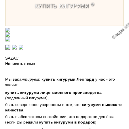
®
КУПИТЬ КИГУРУМИ
Скидка 1
Кигуруми Леопард / Kigurumi Leopard
SAZAC
Написать отзыв
Мы
гарантируем
:
купить кигуруми Леопард
у нас - это
значит:
купить кигуруми
лицензионного производства
(подлинный кигуруми),
быть совершенно уверенным в том, что
кигуруми
высокого
качества
,
быть в абсолютном спокойствии, что подарок не дешёвка
(если Вы решили
купить кигуруми в подарок
),