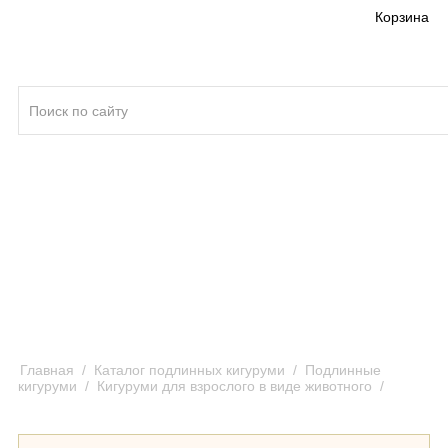
Корзина
Кигуруми ®
Качество кигуруми
Отзывы и предложения
Оплата и доставка кигуруми
Главная
/
Каталог подлинных кигуруми
/
Подлинные
кигуруми
/
Кигуруми для взрослого в виде животного
/
Кигуруми Леопард / Kigurumi Leopard