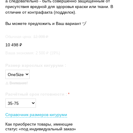
а следовательно - быть совершенно защищённым от
присутствия вредной для здоровья краски или ткани. В
отличие от контрафакта (подделок).
Вы можете предложить и Ваш вариант ヅ
Обычная цена:
12 998
₽
10 498
₽
Ваша экономия:
2 500
₽ (
19
%)
Размер взрослых кигуруми
:
⚠️ Внимание!
Расчётный срок готовности
:
Справочник размеров кигуруми
Как приобрести товары, имеющие
статус «под индивидуальный заказ»