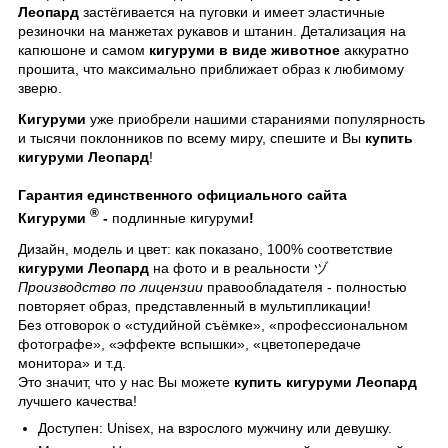
Леопард
застёгивается на пуговки и имеет эластичные
резиночки на манжетах рукавов и штанин. Детализация на
капюшоне и самом
кигуруми в виде животное
аккуратно
прошита, что максимально приближает образ к любимому
зверю.
Кигуруми
уже приобрели нашими стараниями популярность
и тысячи поклонников по всему миру, спешите и Вы
купить
кигуруми Леопард
!
Гарантия единственного официального сайта
®
Кигуруми
-
подлинные кигуруми
!
Дизайн, модель и цвет: как показано, 100% соответствие
кигуруми Леопард
на фото и в реальности ヅ
Производство по лицензии
правообладателя - полностью
повторяет образ, представленный в мультипликации!
Без отговорок о «студийной съёмке», «профессиональном
фотографе», «эффекте вспышки», «цветопередаче
монитора» и т.д.
Это значит, что у нас Вы можете
купить кигуруми Леопард
лучшего качества!
Доступен: Unisex, на взрослого мужчину или девушку.