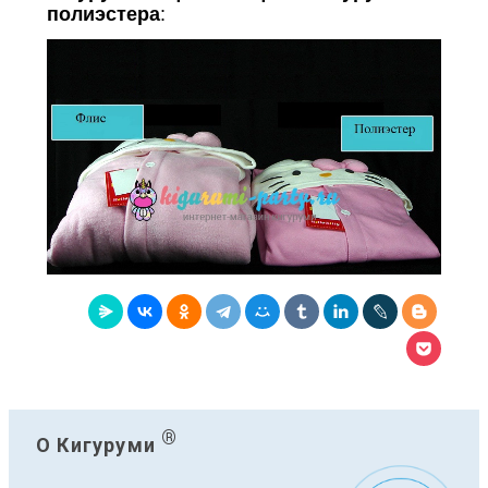
полиэстера
:
®
О Кигуруми