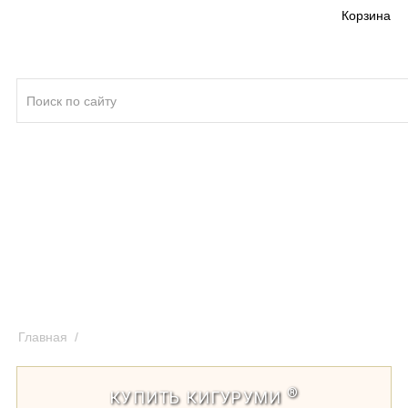
Корзина
Кигуруми ®
Качество кигуруми
Отзывы и предложения
Оплата и доставка кигуруми
Главная
/
Ткань, из которой сшиты подлинные кигуруми
®
КУПИТЬ КИГУРУМИ