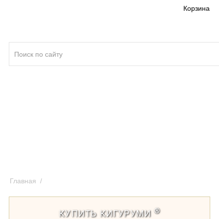
Корзина
Кигуруми ®
Качество кигуруми
Отзывы и предложения
Оплата и доставка кигуруми
Главная
/
Размеры кигуруми и размерная таблица
®
КУПИТЬ КИГУРУМИ