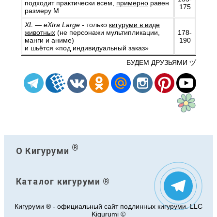
подходит практически всем,
примерно
равен
175
размеру M
XL — eXtra Large
- только
кигуруми в виде
животных
(не персонажи мультипликации,
178-
манги и аниме)
190
и шьётся
«под индивидуальный заказ»
БУДЕМ ДРУЗЬЯМИ ヅ
®
О Кигуруми
Каталог кигуруми ®
Кигуруми ® - официальный сайт подлинных кигуруми. LLC
Kigurumi ©