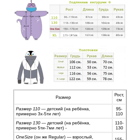
Рост,
Размер
см
Размер 110
— детский (на ребёнка,
95-
примерно 3х-5ти лет)
110
Размер 130
— детский (на ребёнка,
110-
примерно 5ти-7ми лет) -
130
OneSize
(он же Regular) — взрослый,
155-