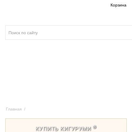
Корзина
Кигуруми ®
Качество кигуруми
Отзывы и предложения
Оплата и доставка кигуруми
Главная
/
О компании Кигуруми (ООО)
®
КУПИТЬ КИГУРУМИ