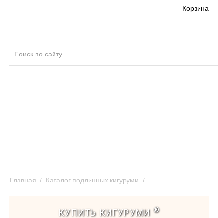
Корзина
Кигуруми ®
Качество кигуруми
Отзывы и предложения
Оплата и доставка кигуруми
Главная
/
Каталог подлинных кигуруми
/
Кигуруми капор
®
КУПИТЬ КИГУРУМИ