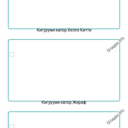
Кигуруми капор Хелло Китти
Скидка 8%
5 998
₽
Кигуруми капор Жираф
Скидка 8%
5 498
₽
5 998
₽