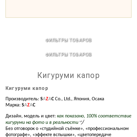
ФИЛЬТРЫ ТОВАРОВ
ФИЛЬТРЫ ТОВАРОВ
Кигуруми капор
Кигуруми капор
Производитель:
S
A
Z
A
C
Co.
, Ltd., Япония, Осака
Марка:
S
A
Z
A
C
Дизайн, модель и цвет:
как показано, 100% соответствие
ヅ
кигуруми на фото и в реальности
Без отговорок о «студийной съёмке», «профессиональном
фотографе», «эффекте вспышки», «цветопередаче