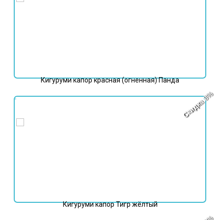
Кигуруми капор красная (огненная) Панда
Скидка 8%
5 498
₽
5 998
₽
Кигуруми капор Тигр жёлтый