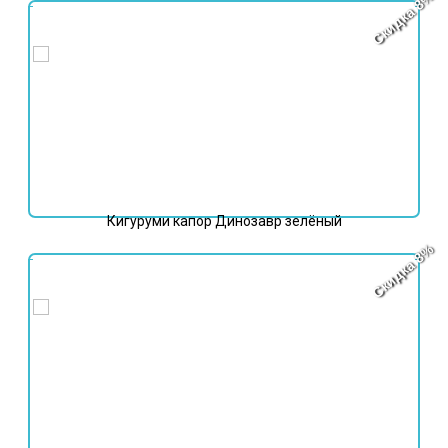
Скидка 8%
5 498
₽
5 998
₽
Кигуруми капор Динозавр зелёный
Скидка 8%
5 498
₽
5 998
₽