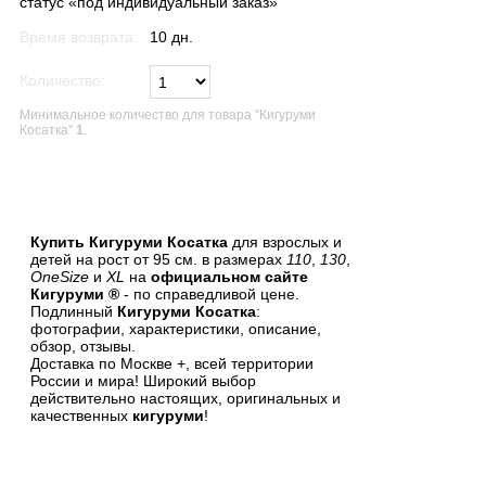
статус «под индивидуальный заказ»
Время возврата:
10 дн.
Количество:
Минимальное количество для товара "Кигуруми
Косатка"
1
.
В список желаний
Купить Кигуруми Косатка
для взрослых и
детей на рост от 95 см. в размерах
110
,
130
,
OneSize
и
XL
на
официальном сайте
Кигуруми ®
- по справедливой цене.
Подлинный
Кигуруми Косатка
:
фотографии, характеристики, описание,
обзор, отзывы.
Доставка по Москве +, всей территории
России и мира! Широкий выбор
действительно настоящих, оригинальных и
качественных
кигуруми
!