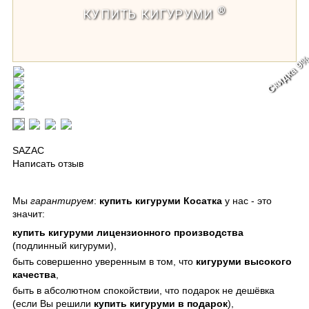
®
КУПИТЬ КИГУРУМИ
Скидка 9
Кигуруми Косатка
SAZAC
Написать отзыв
Мы
гарантируем
:
купить кигуруми Косатка
у нас - это
значит:
купить кигуруми
лицензионного производства
(подлинный кигуруми),
быть совершенно уверенным в том, что
кигуруми
высокого
качества
,
быть в абсолютном спокойствии, что подарок не дешёвка
(если Вы решили
купить кигуруми в подарок
),