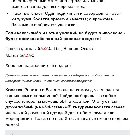
гипоаллергенный материал - флис или махра;
использование для всех времён года.
Пакет включает: Один подлинный и совершенно новый
кигуруми Косатка
премиум качества; с ярлыком и
бирками, в фабричной упаковке.
Если какое-либо из этих условий не будет выполнено -
будет произведён полный возврат средств!
Производитель:
, Ltd., Япония, Осака.
S
A
Z
A
C
Марка:
S
A
Z
A
C
Хорошее настроение - в подарок!
Данное товарное предложение не является офертой и опубликовано в
информационных целях, не предназначенных для продажи!
Косатка
! Знаете ли Вы, что она на самом деле является
частью семьи дельфинов? Пойди разберись… в любом
случае, теперь ты можешь БЫТЬ касаткой! Этот уютный,
дружелюбный (не убийственный)
кигуруми косатка
станет
идеальной домашней одеждой для любого случая или
мероприятия. Только не пытайтесь плавать в океане в одном
из них!