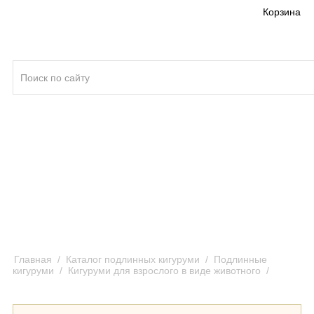
Корзина
Кигуруми ®
Качество кигуруми
Отзывы и предложения
Оплата и доставка кигуруми
Главная
/
Каталог подлинных кигуруми
/
Подлинные
кигуруми
/
Кигуруми для взрослого в виде животного
/
Кигуруми Косатка