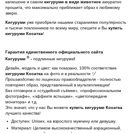
капюшоне и самом
кигуруми в виде животное
аккуратно
прошита, что максимально приближает образ к любимому
зверю.
Кигуруми
уже приобрели нашими стараниями популярность
и тысячи поклонников по всему миру, спешите и Вы
купить
кигуруми Косатка
!
Гарантия единственного официального сайта
®
Кигуруми
-
подлинные кигуруми
!
Дизайн, модель и цвет: как показано, 100% соответствие
кигуруми Косатка
на фото и в реальности ヅ
Производство по лицензии
правообладателя - полностью
повторяет образ, представленный в мультипликации!
Без отговорок о «студийной съёмке», «профессиональном
фотографе», «эффекте вспышки», «цветопередаче
монитора» и т.д.
Это значит, что у нас Вы можете
купить кигуруми Косатка
лучшего качества!
Доступен: Unisex, на взрослого мужчину или девушку.
Материал: Целиком высококачественный аэрационный,