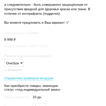
а следовательно - быть совершенно защищённым от
присутствия вредной для здоровья краски или ткани. В
отличие от контрафакта (подделок).
Вы можете предложить и Ваш вариант ヅ
Обычная цена:
12 998
₽
8 998
₽
Ваша экономия:
4 000
₽ (
31
%)
Размер взрослых кигуруми
:
⚠️ Внимание!
Справочник размеров кигуруми
Как приобрести товары, имеющие
статус «под индивидуальный заказ»
Время возврата:
10 дн.