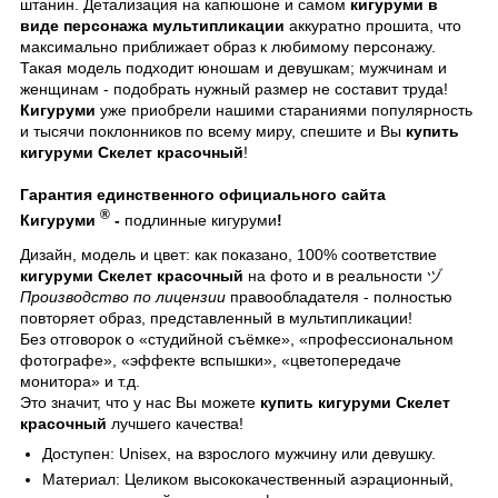
штанин. Детализация на капюшоне и самом
кигуруми в
виде персонажа мультипликации
аккуратно прошита, что
максимально приближает образ к любимому персонажу.
Такая модель подходит юношам и девушкам; мужчинам и
женщинам - подобрать нужный размер не составит труда!
Кигуруми
уже приобрели нашими стараниями популярность
и тысячи поклонников по всему миру, спешите и Вы
купить
кигуруми Скелет красочный
!
Гарантия единственного официального сайта
®
Кигуруми
-
подлинные кигуруми
!
Дизайн, модель и цвет: как показано, 100% соответствие
кигуруми Скелет красочный
на фото и в реальности ヅ
Производство по лицензии
правообладателя - полностью
повторяет образ, представленный в мультипликации!
Без отговорок о «студийной съёмке», «профессиональном
фотографе», «эффекте вспышки», «цветопередаче
монитора» и т.д.
Это значит, что у нас Вы можете
купить кигуруми Скелет
красочный
лучшего качества!
Доступен: Unisex, на взрослого мужчину или девушку.
Материал: Целиком высококачественный аэрационный,