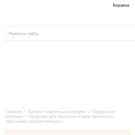
Корзина
Кигуруми ®
Качество кигуруми
Отзывы и предложения
Оплата и доставка кигуруми
Главная
/
Каталог подлинных кигуруми
/
Подлинные
кигуруми
/
Кигуруми для взрослого в виде авторского
персонажа мультипликации
/
Кигуруми Скелет красочный