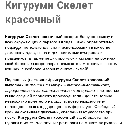
Кигуруми Скелет
красочный
Кигуруми Скелет красочный
покорит Вашу половинку и
всех окружающих с первого взгляда! Такой образ отлично
подойдёт не только для сна и использования в качестве
домашней одежды, но и для пижамных вечеринок и
праздников, а так же пеших прогулок и катаний на роликах,
скейтборде и лыжероллерах, самокате и мотоцикле - летом;
коньках, сноуборде и горных лыжах - зимой!
Подлинный (настоящий)
кигуруми Скелет красочный
выполнен из
флиса или махры - высококачественного,
аэрационного и гипоаллергенного материала
, плотностью
выше средней японского производителя - действительно
невероятно приятного на ощупь, позволяющего телу
полноценно дышать, дарящего комфорт и уют. Свободный
крой не сковывает движений, обеспечивает удобство при
носке.
Кигуруми Скелет красочный
застёгивается на
пуговки и имеет эластичные резиночки на манжетах рукавов и