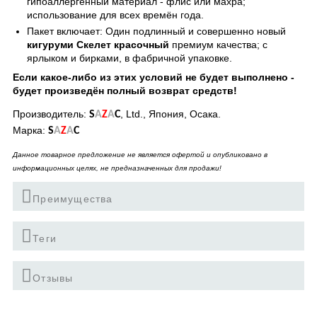
гипоаллергенный материал - флис или махра;
использование для всех времён года.
Пакет включает: Один подлинный и совершенно новый
кигуруми Скелет красочный
премиум качества; с
ярлыком и бирками, в фабричной упаковке.
Если какое-либо из этих условий не будет выполнено -
будет произведён полный возврат средств!
Производитель:
, Ltd., Япония, Осака.
S
A
Z
A
C
Марка:
S
A
Z
A
C
Данное товарное предложение не является офертой и опубликовано в
информационных целях, не предназначенных для продажи!
Преимущества
Теги
Отзывы