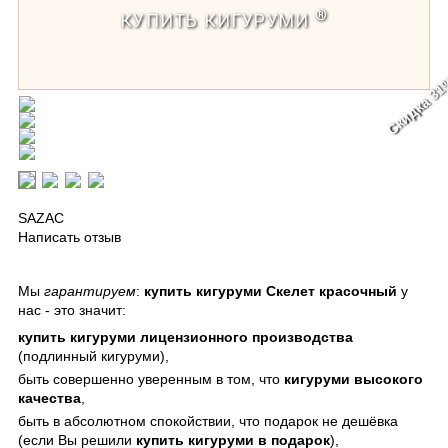
®
КУПИТЬ КИГУРУМИ
Скидка 3
Кигуруми Скелет красочный
SAZAC
Написать отзыв
Мы
гарантируем
:
купить кигуруми Скелет красочный
у
нас - это значит:
купить кигуруми
лицензионного производства
(подлинный кигуруми),
быть совершенно уверенным в том, что
кигуруми
высокого
качества
,
быть в абсолютном спокойствии, что подарок не дешёвка
(если Вы решили
купить кигуруми в подарок
),