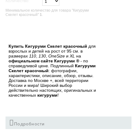
Количество:
Минимальное количество для товара "Кигуруми
Скелет красочный"
1
.
В список желаний
Купить Кигуруми Скелет красочный
для
взрослых и детей на рост от 95 см. в
размерах
110
,
130
,
OneSize
и
XL
на
официальном сайте Кигуруми ®
- по
справедливой цене. Подлинный
Кигуруми
Скелет красочный
: фотографии,
характеристики, описание, обзор, отзывы.
Доставка по Москве +, всей территории
России и мира! Широкий выбор
действительно настоящих, оригинальных и
качественных
кигуруми
!
Подробности