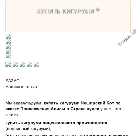
®
КУПИТЬ КИГУРУМИ
Скидка 3
Кигуруми Чеширский Кот по сказке
Приключения Алисы в Стране чудес
SAZAC
Написать отзыв
Мы
гарантируем
:
купить кигуруми Чеширский Кот по
сказке Приключения Алисы в Стране чудес
у нас - это
значит:
купить кигуруми
лицензионного производства
(подлинный кигуруми),
быть совершенно уверенным в том, что
кигуруми
высокого