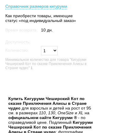
Справочник размеров кигуруми
Как приобрести товары, имеющие
статус «под индивидуальный заказ»
Время возврата:
10 дн.
Доступность:
1 шт.
Количество:
Минимальное количество для товара "Кигуруми
Чеширский Кот по сказке Приключения Алисы в
Стране чудес"
1
.
В список желаний
Купить Кигуруми Чеширский Кот по
сказке Приключения Алисы в Стране
чудес
для взрослых и детей на рост от 95
см. в размерах
110
,
130
,
OneSize
и
XL
на
официальном сайте Кигуруми ®
- по
справедливой цене. Подлинный
Кигуруми
Чеширский Кот по сказке Приключения
Алисы в Стране чудес
: фотографии,