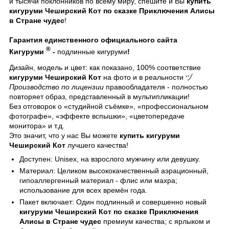
и тысячи поклонников по всему миру, спешите и Вы
купить
кигуруми Чеширский Кот по сказке Приключения Алисы
в Стране чудес
!
Гарантия единственного официального сайта
®
Кигуруми
-
подлинные кигуруми
!
Дизайн, модель и цвет: как показано, 100% соответствие
кигуруми Чеширский Кот
на фото и в реальности ヅ
Производство по лицензии
правообладателя - полностью
повторяет образ, представленный в мультипликации!
Без отговорок о «студийной съёмке», «профессиональном
фотографе», «эффекте вспышки», «цветопередаче
монитора» и т.д.
Это значит, что у нас Вы можете
купить кигуруми
Чеширский Кот
лучшего качества!
Доступен: Unisex, на взрослого мужчину или девушку.
Материал: Целиком высококачественный аэрационный,
гипоаллергенный материал - флис или махра;
использование для всех времён года.
Пакет включает: Один подлинный и совершенно новый
кигуруми Чеширский Кот по сказке Приключения
Алисы в Стране чудес
премиум качества; с ярлыком и