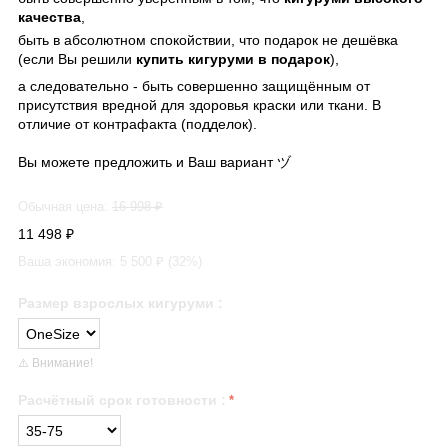
качества
,
быть в абсолютном спокойствии, что подарок не дешёвка
(если Вы решили
купить кигуруми в подарок
),
а следовательно - быть совершенно защищённым от
присутствия вредной для здоровья краски или ткани. В
отличие от контрафакта (подделок).
Вы можете предложить и Ваш вариант ヅ
Обычная цена:
16 998
₽
11 498
₽
Ваша экономия:
5 500
₽ (
32
%)
Размер взрослых кигуруми
:
⚠️ Внимание!
Расчётный срок готовности
: