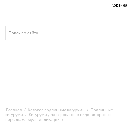
Корзина
Кигуруми ®
Качество кигуруми
Отзывы и предложения
Оплата и доставка кигуруми
Главная
/
Каталог подлинных кигуруми
/
Подлинные
кигуруми
/
Кигуруми для взрослого в виде авторского
персонажа мультипликации
/
Кигуруми Чеширский Кот по
сказке Приключения Алисы в Стране чудес