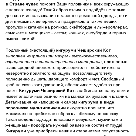
в Стране чудес
покорит Вашу половинку и всех окружающих
с первого взгляда! Такой образ отлично подойдёт не только
для сна и использования в качестве домашней одежды, но и
для пижамных вечеринок и праздников, а так же пеших
прогулок и катаний на роликах, скейтборде и лыжероллерах,
самокате и мотоцикле - летом; коньках, сноуборде и горных
лыжах - зимой!
Подлинный (настоящий)
кигуруми Чеширский Кот
выполнен из
флиса или махры - высококачественного,
аэрационного и гипоаллергенного материала
, плотностью
выше средней японского производителя - действительно
невероятно приятного на ощупь, позволяющего телу
полноценно дышать, дарящего комфорт и уют. Свободный
крой не сковывает движений, обеспечивает удобство при
носке.
Кигуруми Чеширский Кот
застёгивается на пуговки и
имеет эластичные резиночки на манжетах рукавов и штанин.
Детализация на капюшоне и самом
кигуруми в виде
персонажа мультипликации
аккуратно прошита, что
максимально приближает образ к любимому персонажу.
Такая модель подходит юношам и девушкам; мужчинам и
женщинам - подобрать нужный размер не составит труда!
Кигуруми
уже приобрели нашими стараниями популярность