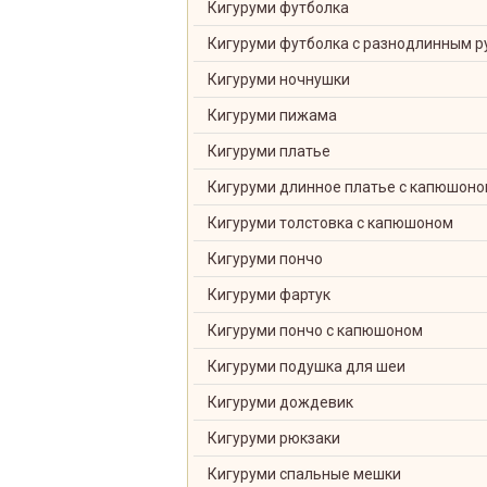
Кигуруми футболка
Кигуруми футболка с разнодлинным р
Кигуруми ночнушки
Кигуруми пижама
Кигуруми платье
Кигуруми длинное платье с капюшон
Кигуруми толстовка с капюшоном
Кигуруми пончо
Кигуруми фартук
Кигуруми пончо с капюшоном
Кигуруми подушка для шеи
Кигуруми дождевик
Кигуруми рюкзаки
Кигуруми спальные мешки