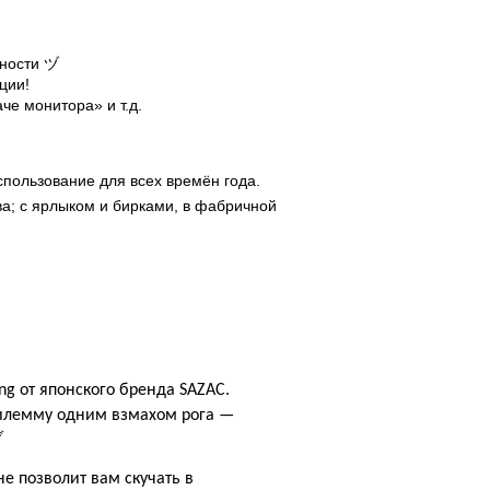
ьности ヅ
ции!
е монитора» и т.д.
пользование для всех времён года.
а; с ярлыком и бирками, в фабричной
ng от японского бренда SAZAC.
дилемму одним взмахом рога —
ヅ
е позволит вам скучать в