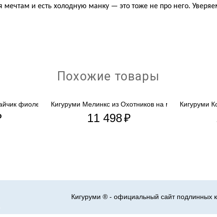
я мечтам и есть холодную манку — это тоже не про него. Уверя
Похожие товары
Зайчик фиолетовый
Кигуруми Мелинкс из Охотников на монстров...
Кигуруми Ко
₽
11 498
₽
Кигуруми ® - официальный сайт подлинных к