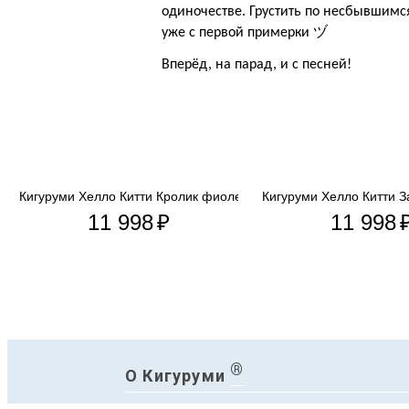
одиночестве. Грустить по несбывшимс
уже с первой примерки ヅ
Вперёд, на парад, и с песней!
 Pokemo...
Кигуруми Хелло Китти Кролик фиолетовый
Кигуруми Хелло Китти 
11 998
₽
11 998
®
О Кигуруми