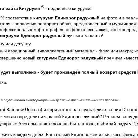
®
го сайта Кигуруми
-
подлинные кигуруми
!
00% соответствие
кигуруми Единорог радужный
на фото и в реал
теля - полностью повторяет образ, представленный в мультиплика
профессиональном фотографе», «эффекте вспышки», «цветопередач
 кигуруми Единорог радужный
лучшего качества!
ну или девушку.
ый аэрационный, гипоаллергенный материал - флис или махра; ис
совершенно новый
кигуруми Единорог радужный
премиум качеств
будет выполнено - будет произведён полный возврат средств!
ака.
и опубликовано в информационных целях, не предназначенных для продажи!
umi Rainbow Unicorn) из приятного на ощупь флиса, серия Dreami
не могли определиться, какой Единорог лучший? Решаем вашу 
лярные блогеры знают: хочешь быть в топе, выбирай радугу! 
и жить каждым днём. Ваш новый Единорожек из мягкого флиса н