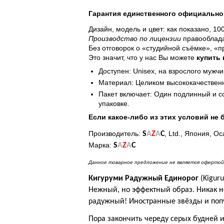
Гарантия единственного официально
Дизайн, модель и цвет: как показано, 1
Производство по лицензии
правооблада
Без отговорок о «студийной съёмке», «
Это значит, что у нас Вы можете
купить
Доступен: Unisex, на взрослого мужчи
Материал: Целиком высококачественн
Пакет включает: Один подлинный и 
упаковке.
Если какое-либо из этих условий не 
Производитель:
, Ltd., Япония, Ос
S
A
Z
A
C
Марка:
S
A
Z
A
C
Данное товарное предложение не является офертой 
Кигуруми Радужный Единорог
(Kigur
Нежный, но эффектный образ. Никак 
радужный! Иностранные звёзды и попу
Пора закончить череду серых будней 