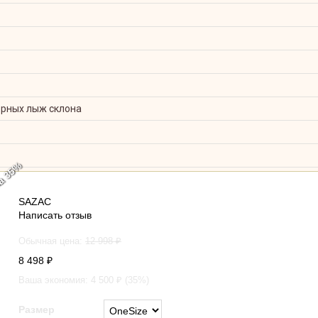
орных лыж склона
а 35%
Кигуруми Единорог радужный
SAZAC
Написать отзыв
Обычная цена:
12 998
₽
8 498
₽
Ваша экономия:
4 500
₽ (
35
%)
Размер