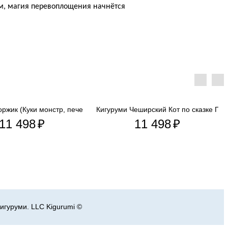
ем, магия перевоплощения начнётся
ржик (Куки монстр, печеньковый...
Кигуруми Чеширский Кот по сказке При
11 498
₽
11 498
₽
игуруми. LLC Kigurumi ©