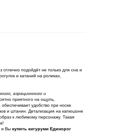
з отлично подойдёт не только для сна и
огулок и катаний на роликах,
ного, аэрационного и
оятно приятного на ощупь,
 обеспечивает удобство при носке.
авов и штанин. Детализация на капюшоне
образ к любимому персонажу. Такая
а!
е и Вы
купить кигуруми Единорог