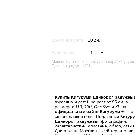
Время возврата:
10 дн.
Количество:
Минимальное количество для товара "Кигуруми
Единорог радужный"
1
.
В список желаний
Купить Кигуруми Единорог радужны
взрослых и детей на рост от 95 см. в
размерах
110
,
130
,
OneSize
и
XL
на
официальном сайте Кигуруми ®
- по
справедливой цене. Подлинный
Кигур
Единорог радужный
: фотографии,
характеристики, описание, обзор, отзыв
Доставка по Москве +, всей территории