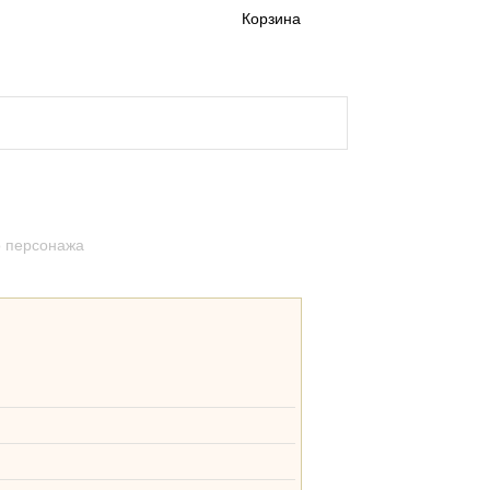
Корзина
а и доставка кигуруми
о персонажа