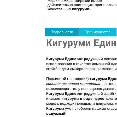
России и мира! Широкий выбор
действительно настоящих, оригинальны
качественных
кигуруми
!
Подробности
Преимущества
Кигуруми Еди
Кигуруми Единорог радужный
покорит
использования в качестве домашней одеж
скейтборде и лыжероллерах, самокате и 
Подлинный (настоящий)
кигуруми Еди
гипоаллергенного материала
, плотно
позволяющего телу полноценно дышать, 
Кигуруми Единорог радужный
застёги
и самом
кигуруми в виде персонажа 
модель подходит юношам и девушкам; м
Кигуруми
уже приобрели нашими старан
радужный
!