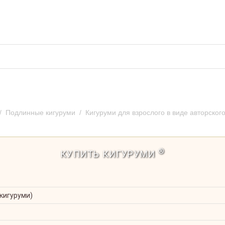
во кигуруми
Отзывы и предложения
Оплат
/
Подлинные кигуруми
/
Кигуруми для взрослого в виде авторског
адужный
®
КУПИТЬ КИГУРУМИ
 кигуруми)