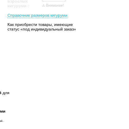
взрослых
⚠️ Внимание!
кигуруми
:
Справочник размеров кигуруми
Как приобрести товары, имеющие
статус «под индивидуальный заказ»
й
для
уми
ы.