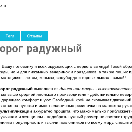
х и
Теги
Отзывы
норог радужный
 Вашу половинку и всех окружающих с первого взгляда! Такой обра
ды, но и для пижамных вечеринок и праздников, а так же пеших пр
мотоцикле - летом; коньках, сноуборде и горных лыжах - зимой!
норог радужный
выполнен из
флиса или махры - высококачествен
стью выше средней японского производителя - действительно невер
дарящего комфорт и уют. Свободный крой не сковывает движений,
вается на пуговки и имеет эластичные резиночки на манжетах рук
мультипликации
аккуратно прошита, что максимально приближает 
ужчинам и женщинам - подобрать нужный размер не составит труд
иями популярность и тысячи поклонников по всему миру, спешит