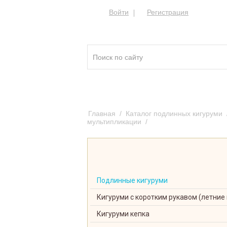
Войти
Регистрация
Кигуруми ®
Качест
Главная
/
Каталог подлинных кигуруми
мультипликации
/
Кигуруми Единорог р
Подлинные кигуруми
Кигуруми с коротким рукавом (летние
Кигуруми кепка