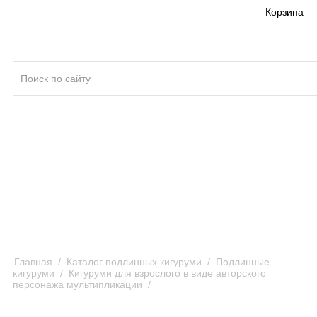
Корзина
Кигуруми ®
Качество кигуруми
Отзывы и предложения
Оплата и доставка кигуруми
Главная
/
Каталог подлинных кигуруми
/
Подлинные
кигуруми
/
Кигуруми для взрослого в виде авторского
персонажа мультипликации
/
Кигуруми Покемон Грениндзя
/ Kigurumi Pokemon Greninja