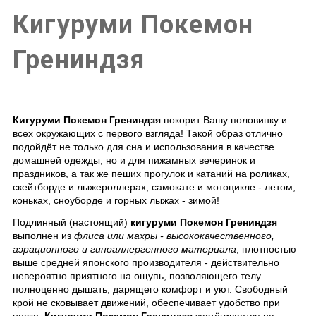
Кигуруми Покемон
Грениндзя
Кигуруми Покемон Грениндзя
покорит Вашу половинку и
всех окружающих с первого взгляда! Такой образ отлично
подойдёт не только для сна и использования в качестве
домашней одежды, но и для пижамных вечеринок и
праздников, а так же пеших прогулок и катаний на роликах,
скейтборде и лыжероллерах, самокате и мотоцикле - летом;
коньках, сноуборде и горных лыжах - зимой!
Подлинный (настоящий)
кигуруми Покемон Грениндзя
выполнен из
флиса или махры - высококачественного,
аэрационного и гипоаллергенного материала
, плотностью
выше средней японского производителя - действительно
невероятно приятного на ощупь, позволяющего телу
полноценно дышать, дарящего комфорт и уют. Свободный
крой не сковывает движений, обеспечивает удобство при
носке.
Кигуруми Покемон Грениндзя
застёгивается на