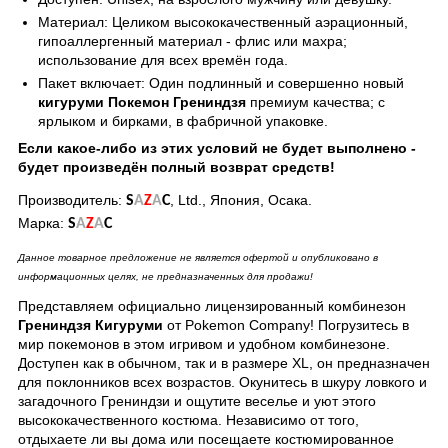
Материал: Целиком высококачественный аэрационный,
гипоаллергенный материал - флис или махра;
использование для всех времён года.
Пакет включает: Один подлинный и совершенно новый
кигуруми Покемон Грениндзя
премиум качества; с
ярлыком и бирками, в фабричной упаковке.
Если какое-либо из этих условий не будет выполнено -
будет произведён полный возврат средств!
Производитель:
, Ltd., Япония, Осака.
S
A
Z
A
C
Марка:
S
A
Z
A
C
Данное товарное предложение не является офертой и опубликовано в
информационных целях, не предназначенных для продажи!
Представляем официально лицензированный комбинезон
Грениндзя Кигуруми
от Pokemon Company! Погрузитесь в
мир покемонов в этом игривом и удобном комбинезоне.
Доступен как в обычном, так и в размере XL, он предназначен
для поклонников всех возрастов. Окунитесь в шкуру ловкого и
загадочного Грениндзи и ощутите веселье и уют этого
высококачественного костюма. Независимо от того,
отдыхаете ли вы дома или посещаете костюмированное