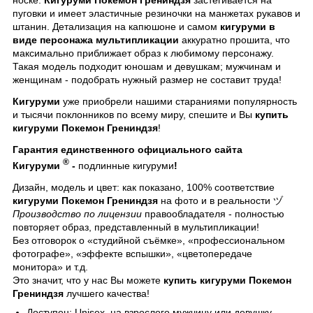
пуговки и имеет эластичные резиночки на манжетах рукавов и
штанин. Детализация на капюшоне и самом
кигуруми в
виде персонажа мультипликации
аккуратно прошита, что
максимально приближает образ к любимому персонажу.
Такая модель подходит юношам и девушкам; мужчинам и
женщинам - подобрать нужный размер не составит труда!
Кигуруми
уже приобрели нашими стараниями популярность
и тысячи поклонников по всему миру, спешите и Вы
купить
кигуруми Покемон Грениндзя
!
Гарантия единственного официального сайта
®
Кигуруми
-
подлинные кигуруми
!
Дизайн, модель и цвет: как показано, 100% соответствие
кигуруми Покемон Грениндзя
на фото и в реальности ヅ
Производство по лицензии
правообладателя - полностью
повторяет образ, представленный в мультипликации!
Без отговорок о «студийной съёмке», «профессиональном
фотографе», «эффекте вспышки», «цветопередаче
монитора» и т.д.
Это значит, что у нас Вы можете
купить кигуруми Покемон
Грениндзя
лучшего качества!
Доступен: Unisex, на взрослого мужчину или девушку.