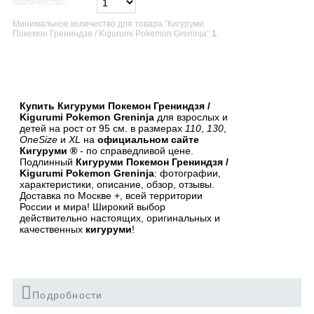
Количество:
Минимальное количество для товара "Кигуруми
Покемон Грениндзя / Kigurumi Pokemon Greninja"
1
.
В список желаний
Купить Кигуруми Покемон Грениндзя /
Kigurumi Pokemon Greninja
для взрослых и
детей на рост от 95 см. в размерах
110
,
130
,
OneSize
и
XL
на
официальном сайте
Кигуруми ®
- по справедливой цене.
Подлинный
Кигуруми Покемон Грениндзя /
Kigurumi Pokemon Greninja
: фотографии,
характеристики, описание, обзор, отзывы.
Доставка по Москве +, всей территории
России и мира! Широкий выбор
действительно настоящих, оригинальных и
качественных
кигуруми
!
Подробности