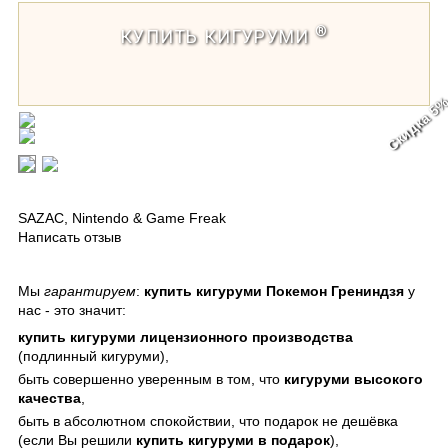
®
КУПИТЬ КИГУРУМИ
Скидка 5
Кигуруми Покемон Грениндзя / Kigurumi
Pokemon Greninja
SAZAC
,
Nintendo & Game Freak
Написать отзыв
Мы
гарантируем
:
купить кигуруми Покемон Грениндзя
у
нас - это значит:
купить кигуруми
лицензионного производства
(подлинный кигуруми),
быть совершенно уверенным в том, что
кигуруми
высокого
качества
,
быть в абсолютном спокойствии, что подарок не дешёвка
(если Вы решили
купить кигуруми в подарок
),