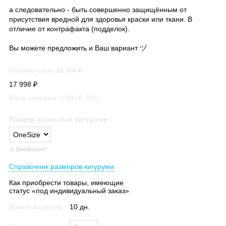
а следовательно - быть совершенно защищённым от
присутствия вредной для здоровья краски или ткани. В
отличие от контрафакта (подделок).
Вы можете предложить и Ваш вариант ヅ
Обычная цена:
18 998
₽
17 998
₽
Ваша экономия:
1 000
₽ (
5
%)
Размер взрослых кигуруми
:
⚠️ Внимание!
Справочник размеров кигуруми
Как приобрести товары, имеющие
статус «под индивидуальный заказ»
Время возврата:
10 дн.