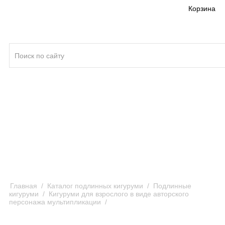
Корзина
Кигуруми ®
Качество кигуруми
Отзывы и предложения
Оплата и доставка кигуруми
Главная
/
Каталог подлинных кигуруми
/
Подлинные
кигуруми
/
Кигуруми для взрослого в виде авторского
персонажа мультипликации
/
Кигуруми Чип по м/ф Чип и
Дейл спешат на помощь