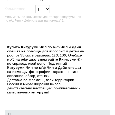
Количество:
Минимальное количество для товара "Кигуруми Чип
по м/ф Чип и Дейл спешат на помощь"
1
.
В список желаний
Купить Кигуруми Чип по м/ф Чип и Дейл
спешат на помощь
для взрослых и детей на
рост от 95 см. в размерах
110
,
130
,
OneSize
и
XL
на
официальном сайте Кигуруми ®
-
по справедливой цене. Подлинный
Кигуруми Чип по м/ф Чип и Дейл спешат
на помощь
: фотографии, характеристики,
описание, обзор, отзывы.
Доставка по Москве +, всей территории
России и мира! Широкий выбор
действительно настоящих, оригинальных и
качественных
кигуруми
!