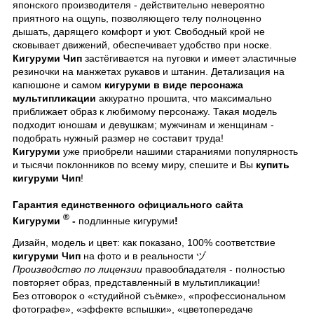
японского производителя - действительно невероятно
приятного на ощупь, позволяющего телу полноценно
дышать, дарящего комфорт и уют. Свободный крой не
сковывает движений, обеспечивает удобство при носке.
Кигуруми Чип
застёгивается на пуговки и имеет эластичные
резиночки на манжетах рукавов и штанин. Детализация на
капюшоне и самом
кигуруми в виде персонажа
мультипликации
аккуратно прошита, что максимально
приближает образ к любимому персонажу. Такая модель
подходит юношам и девушкам; мужчинам и женщинам -
подобрать нужный размер не составит труда!
Кигуруми
уже приобрели нашими стараниями популярность
и тысячи поклонников по всему миру, спешите и Вы
купить
кигуруми Чип
!
Гарантия единственного официального сайта
®
Кигуруми
-
подлинные кигуруми
!
Дизайн, модель и цвет: как показано, 100% соответствие
кигуруми Чип
на фото и в реальности ヅ
Производство по лицензии
правообладателя - полностью
повторяет образ, представленный в мультипликации!
Без отговорок о «студийной съёмке», «профессиональном
фотографе», «эффекте вспышки», «цветопередаче