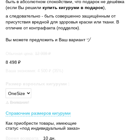
быть в абсолютном спокойствии, что подарок не дешёвка
(если Вы решили
купить кигуруми в подарок
),
а следовательно - быть совершенно защищённым от
присутствия вредной для здоровья краски или ткани. В
отличие от контрафакта (подделок).
Вы можете предложить и Ваш вариант ヅ
Обычная цена:
12 998
₽
8 498
₽
Ваша экономия:
4 500
₽ (
35
%)
Размер взрослых кигуруми
:
⚠️ Внимание!
Справочник размеров кигуруми
Как приобрести товары, имеющие
статус «под индивидуальный заказ»
Время возврата:
10 дн.