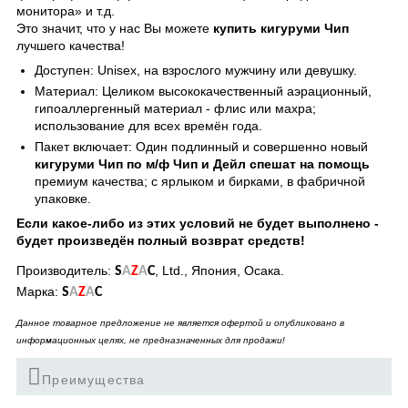
монитора» и т.д.
Это значит, что у нас Вы можете
купить кигуруми Чип
лучшего качества!
Доступен: Unisex, на взрослого мужчину или девушку.
Материал: Целиком высококачественный аэрационный,
гипоаллергенный материал - флис или махра;
использование для всех времён года.
Пакет включает: Один подлинный и совершенно новый
кигуруми Чип по м/ф Чип и Дейл спешат на помощь
премиум качества; с ярлыком и бирками, в фабричной
упаковке.
Если какое-либо из этих условий не будет выполнено -
будет произведён полный возврат средств!
Производитель:
, Ltd., Япония, Осака.
S
A
Z
A
C
Марка:
S
A
Z
A
C
Данное товарное предложение не является офертой и опубликовано в
информационных целях, не предназначенных для продажи!
Преимущества