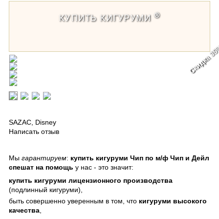
®
КУПИТЬ КИГУРУМИ
Скидка 3
Кигуруми Чип по м/ф Чип и Дейл спешат
на помощь
SAZAC
,
Disney
Написать отзыв
Мы
гарантируем
:
купить кигуруми Чип по м/ф Чип и Дейл
спешат на помощь
у нас - это значит:
купить кигуруми
лицензионного производства
(подлинный кигуруми),
быть совершенно уверенным в том, что
кигуруми
высокого
качества
,