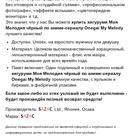
Без отговорок о «студийной съёмке», «профессиональном
фотографе», «эффекте вспышки», «цветопередаче
монитора» и т.д.
Это значит, что у нас Вы можете
купить кигуруми Моя
Мелодия чёрный по аниме-сериалу Onegai My Melody
лучшего качества!
Доступен: Unisex, на взрослого мужчину или девушку.
Материал: Целиком высококачественный аэрационный,
гипоаллергенный материал - флис или махра;
использование для всех времён года.
Пакет включает: Один подлинный и совершенно новый
кигуруми Моя Мелодия чёрный по аниме-сериалу
Onegai My Melody
премиум качества; с ярлыком и
бирками, в фабричной упаковке.
Если какое-либо из этих условий не будет выполнено -
будет произведён полный возврат средств!
Производитель:
, Ltd., Япония, Осака.
S
A
Z
A
C
Марка:
S
A
Z
A
C
Данное товарное предложение не является офертой и опубликовано в
информационных целях, не предназначенных для продажи!