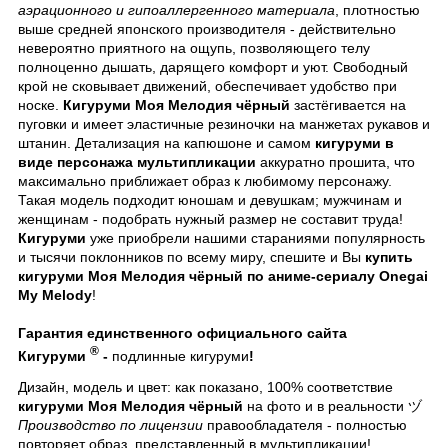
аэрационного и гипоаллергенного материала
, плотностью
выше средней японского производителя - действительно
невероятно приятного на ощупь, позволяющего телу
полноценно дышать, дарящего комфорт и уют. Свободный
крой не сковывает движений, обеспечивает удобство при
носке.
Кигуруми Моя Мелодия чёрный
застёгивается на
пуговки и имеет эластичные резиночки на манжетах рукавов и
штанин. Детализация на капюшоне и самом
кигуруми в
виде персонажа мультипликации
аккуратно прошита, что
максимально приближает образ к любимому персонажу.
Такая модель подходит юношам и девушкам; мужчинам и
женщинам - подобрать нужный размер не составит труда!
Кигуруми
уже приобрели нашими стараниями популярность
и тысячи поклонников по всему миру, спешите и Вы
купить
кигуруми Моя Мелодия чёрный по аниме-сериалу Onegai
My Melody
!
Гарантия единственного официального сайта
®
Кигуруми
-
подлинные кигуруми
!
Дизайн, модель и цвет: как показано, 100% соответствие
кигуруми Моя Мелодия чёрный
на фото и в реальности ヅ
Производство по лицензии
правообладателя - полностью
повторяет образ, представленный в мультипликации!