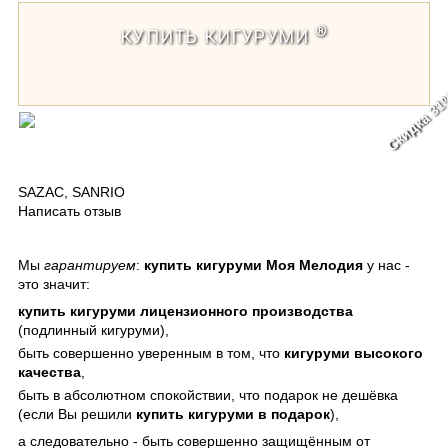
®
КУПИТЬ КИГУРУМИ
Скидка 3
Кигуруми Моя Мелодия чёрный по аниме-сериалу
Onegai My Melody
SAZAC
,
SANRIO
Написать отзыв
Мы
гарантируем
:
купить кигуруми Моя Мелодия
у нас -
это значит:
купить кигуруми
лицензионного производства
(подлинный кигуруми),
быть совершенно уверенным в том, что
кигуруми
высокого
качества
,
быть в абсолютном спокойствии, что подарок не дешёвка
(если Вы решили
купить кигуруми в подарок
),
а следовательно - быть совершенно защищённым от