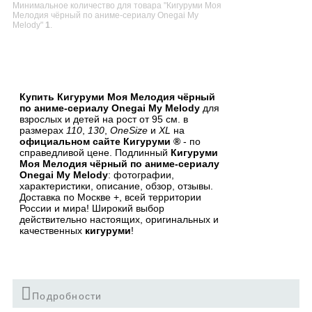
Минимальное количество для товара "Кигуруми Моя
Мелодия чёрный по аниме-сериалу Onegai My
Melody"
1
.
В список желаний
Купить Кигуруми Моя Мелодия чёрный
по аниме-сериалу Onegai My Melody
для
взрослых и детей на рост от 95 см. в
размерах
110
,
130
,
OneSize
и
XL
на
официальном сайте Кигуруми ®
- по
справедливой цене. Подлинный
Кигуруми
Моя Мелодия чёрный по аниме-сериалу
Onegai My Melody
: фотографии,
характеристики, описание, обзор, отзывы.
Доставка по Москве +, всей территории
России и мира! Широкий выбор
действительно настоящих, оригинальных и
качественных
кигуруми
!
Подробности