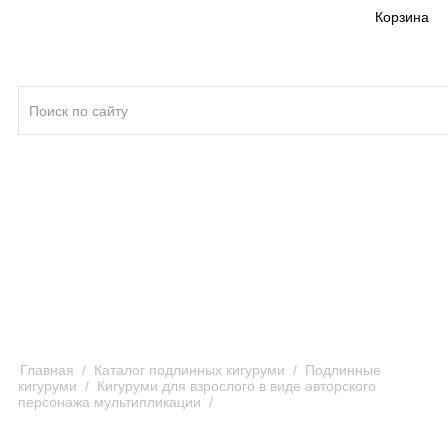
Корзина
Кигуруми ®
Качество кигуруми
Отзывы и предложения
Оплата и доставка кигуруми
Главная
/
Каталог подлинных кигуруми
/
Подлинные
кигуруми
/
Кигуруми для взрослого в виде авторского
персонажа мультипликации
/
Кигуруми Моя Мелодия
чёрный по аниме-сериалу Onegai My Melody