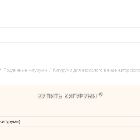
во кигуруми
Отзывы и предложения
Оплат
/
Подлинные кигуруми
/
Кигуруми для взрослого в виде авторског
н / Kigurumi Capybara-San
®
КУПИТЬ КИГУРУМИ
 кигуруми)