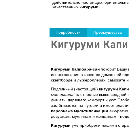
действительно настоящих, оригинальны
качественных
кигуруми
!
Подробности
Преимущества
Кигуруми Капиб
Кигуруми Капибара-сан
покорит Вашу п
использования в качестве домашней одеж
скейтборде и лыжероллерах, самокате и 
Подлинный (настоящий)
кигуруми Капи
материала
, плотностью выше средней 
дышать, дарящего комфорт и уют. Свобо
застёгивается на пуговки и имеет элас
персонажа мультипликации
аккуратно
девушкам; мужчинам и женщинам - подоб
Кигуруми
уже приобрели нашими старан