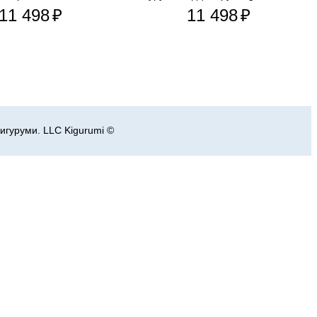
11 498
₽
11 498
₽
игуруми. LLC Kigurumi ©