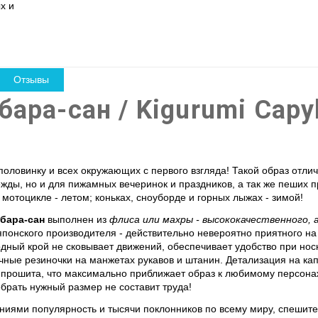
х и
Отзывы
ара-сан / Kigurumi Capy
оловинку и всех окружающих с первого взгляда! Такой образ отлич
ды, но и для пижамных вечеринок и праздников, а так же пеших пр
мотоцикле - летом; коньках, сноуборде и горных лыжах - зимой!
бара-сан
выполнен из
флиса или махры - высококачественного, 
японского производителя - действительно невероятно приятного н
дный крой не сковывает движений, обеспечивает удобство при нос
тичные резиночки на манжетах рукавов и штанин. Детализация на 
 прошита, что максимально приближает образ к любимому персона
рать нужный размер не составит труда!
иями популярность и тысячи поклонников по всему миру, спешит