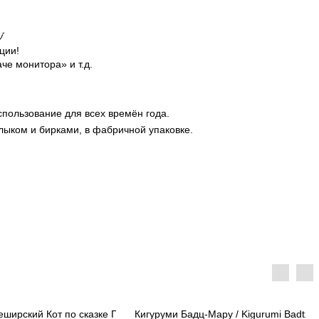
ヅ
ции!
е монитора» и т.д.
пользование для всех времён года.
лыком и бирками, в фабричной упаковке.
еширский Кот по сказке Приключе...
Кигуруми Бадц-Мару / Kigurumi Badtz-M