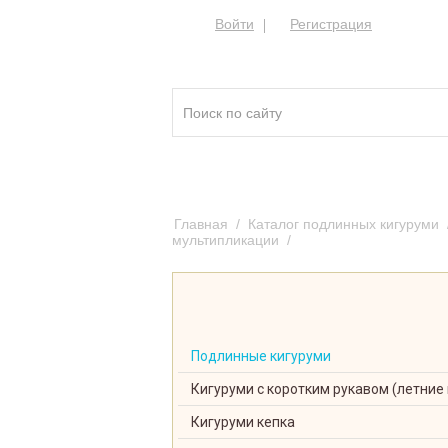
Войти
Регистрация
Кигуруми ®
Качест
Главная
/
Каталог подлинных кигуруми
мультипликации
/
Кигуруми Капибара-са
Подлинные кигуруми
Кигуруми с коротким рукавом (летние
Кигуруми кепка