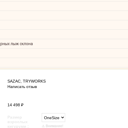
орных лыж склона
Кигуруми Капибара-сан / Kigurumi Capybara-San
SAZAC
,
TRYWORKS
Написать отзыв
14 498
₽
Размер
взрослых
⚠️ Внимание!
кигуруми
: