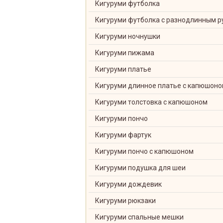
Кигуруми футболка
Кигуруми футболка с разнодлинным р
Кигуруми ночнушки
Кигуруми пижама
Кигуруми платье
Кигуруми длинное платье с капюшон
Кигуруми толстовка с капюшоном
Кигуруми пончо
Кигуруми фартук
Кигуруми пончо с капюшоном
Кигуруми подушка для шеи
Кигуруми дождевик
Кигуруми рюкзаки
Кигуруми спальные мешки