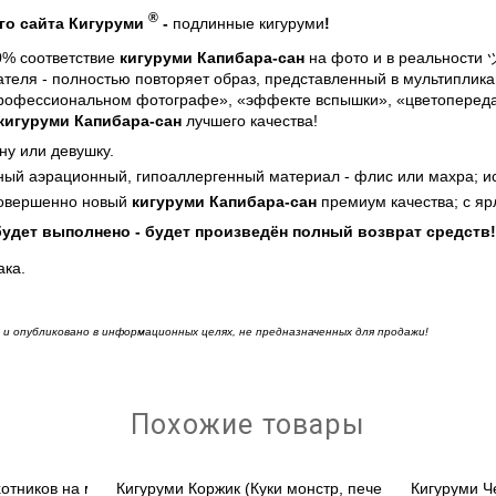
®
го сайта Кигуруми
-
подлинные кигуруми
!
00% соответствие
кигуруми Капибара-сан
на фото и в реальности 
теля - полностью повторяет образ, представленный в мультиплика
профессиональном фотографе», «эффекте вспышки», «цветопередач
кигуруми Капибара-сан
лучшего качества!
ну или девушку.
ый аэрационный, гипоаллергенный материал - флис или махра; ис
совершенно новый
кигуруми Капибара-сан
премиум качества; с яр
будет выполнено - будет произведён полный возврат средств!
ака.
и опубликовано в информационных целях, не предназначенных для продажи!
Похожие товары
отников на монстров...
Кигуруми Коржик (Куки монстр, печеньковый...
Кигуруми Ч