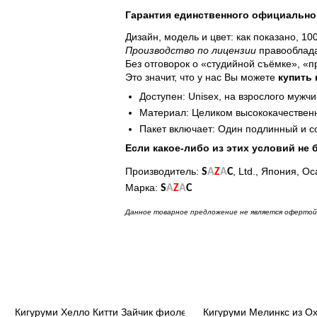
Гарантия единственного официально
Дизайн, модель и цвет: как показано, 1
Производство по лицензии
правооблада
Без отговорок о «студийной съёмке», «
Это значит, что у нас Вы можете
купить 
Доступен: Unisex, на взрослого мужчи
Материал: Целиком высококачественн
Пакет включает: Один подлинный и 
Если какое-либо из этих условий не 
Производитель:
, Ltd., Япония, Ос
S
A
Z
A
C
Марка:
S
A
Z
A
C
Данное товарное предложение не является офертой 
етовый
Кигуруми Хелло Китти Зайчик фиолетовый
Кигуруми Мелинкс из Ох