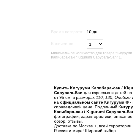
Время возврата:
10 дн.
Количество:
Минимальное количество для товара "Кигуруми
Капибара-сан / Kigurumi Capybara-San"
1
.
В список желаний
Купить Кигуруми Капибара-сан / Kig
Capybara-San
для взрослых и детей на
от 95 см. в размерах
110
,
130
,
OneSize
на
официальном сайте Кигуруми ®
- 
справедливой цене. Подлинный
Кигур
Капибара-сан / Kigurumi Capybara-Sa
фотографии, характеристики, описание
обзор, отзывы.
Доставка по Москве +, всей территории
России и мира! Широкий выбор