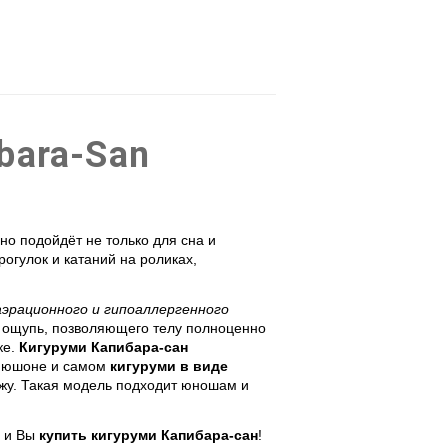
bara-San
но подойдёт не только для сна и
огулок и катаний на роликах,
аэрационного и гипоаллергенного
а ощупь, позволяющего телу полноценно
ке.
Кигуруми Капибара-сан
капюшоне и самом
кигуруми в виде
жу. Такая модель подходит юношам и
е и Вы
купить кигуруми Капибара-сан
!