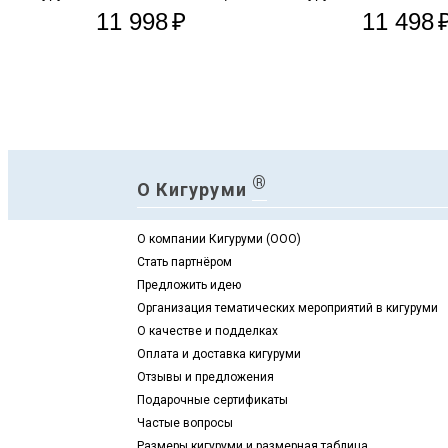
11 998
₽
11 498
®
О Кигуруми
О компании Кигуруми (ООО)
Стать партнёром
Предложить идею
Организация тематических мероприятий в кигуруми
О качестве и подделках
Оплата и доставка кигуруми
Отзывы и предложения
Подарочные сертификаты
Частые вопросы
Размеры кигуруми и размерная таблица