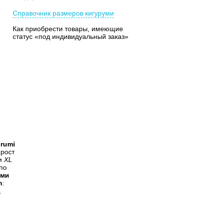
Справочник размеров кигуруми
Как приобрести товары, имеющие
статус «под индивидуальный заказ»
urumi
 рост
и
XL
по
уми
n
:
,