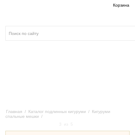
Корзина
Кигуруми ®
Качество кигуруми
Отзывы и предложения
Оплата и доставка кигуруми
Главная
/
Каталог подлинных кигуруми
/
Кигуруми
спальные мешки
/
Кигуруми спальный мешок Скелет
3
из
5