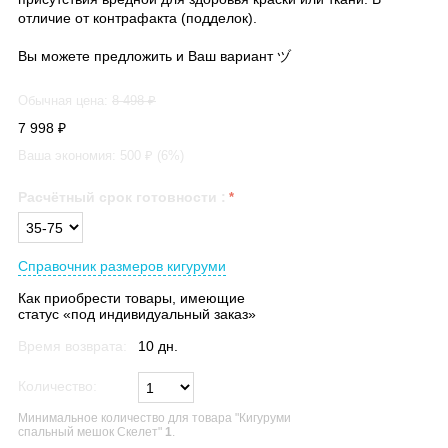
отличие от контрафакта (подделок).
Вы можете предложить и Ваш вариант ヅ
Обычная цена:
8 498
₽
7 998
₽
Ваша экономия:
500
₽ (
6
%)
Расчётный срок готовности
:
Справочник размеров кигуруми
Как приобрести товары, имеющие
статус «под индивидуальный заказ»
Время возврата:
10 дн.
Количество:
Минимальное количество для товара "Кигуруми
спальный мешок Скелет"
1
.