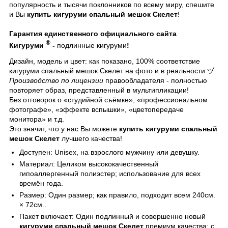
популярность и тысячи поклонников по всему миру, спешите
и Вы
купить кигуруми спальный мешок Скелет
!
Гарантия единственного официального сайта
®
Кигуруми
-
подлинные кигуруми
!
Дизайн, модель и цвет: как показано, 100% соответствие
кигуруми спальный мешок Скелет
на фото и в реальности ヅ
Производство по лицензии
правообладателя - полностью
повторяет образ, представленный в мультипликации!
Без отговорок о «студийной съёмке», «профессиональном
фотографе», «эффекте вспышки», «цветопередаче
монитора» и т.д.
Это значит, что у нас Вы можете
купить кигуруми спальный
мешок Скелет
лучшего качества!
Доступен: Unisex, на взрослого мужчину или девушку.
Материал: Целиком высококачественный
гипоаллергенный полиэстер; использование для всех
времён года.
Размер: Один размер; как правило, подходит всем 240см.
× 72см..
Пакет включает: Один подлинный и совершенно новый
кигуруми спальный мешок Скелет
премиум качества; с