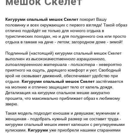
мешок Скелет
Кигуруми спальный мешок Скелет
покорит Вашу
половинку и всех окружающих с первого взгляда! Такой образ
отлично подойдёт не только для ночного отдыха в
туристических походах, но и для полуденного сна или просто
отдыха в гамаке на даче - летом; загородном доме - зимой!
Подлинный (настоящий)
кигуруми спальный мешок Скелет
выполнен из
высококачественного аэрационного,
гипоаллергенного материала - полиэстера
- невероятно
приятного на ощупь, дарящего комфорт и уют. Свободный
крой не сковывает движений, обеспечивает удобство при
отдыхе.
Кигуруми спальный мешок Скелет
застёгивается
на молнию и отлично защищает тело от капель дождя.
Детализация на
кигуруми спальном мешке
аккуратно
прошита, что максимально приближает образ к любимому
зверю.
Такая модель подходит юношам и девушкам; мужчинам и
женщинам - подобрать нужный размер не составит труда -
кигуруми спальный мешок
имеет капюшон с регулируемыми
кулисками.
Кигуруми
уже приобрели нашими стараниями