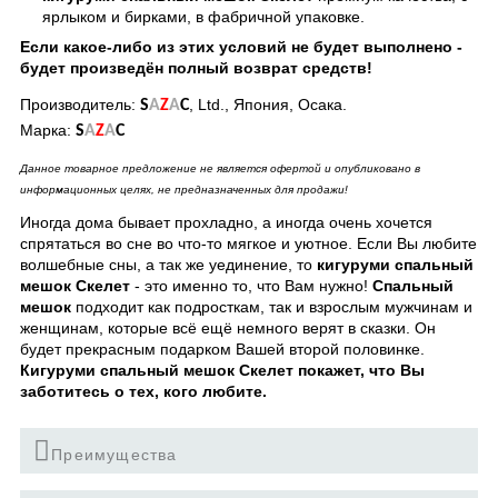
ярлыком и бирками, в фабричной упаковке.
Если какое-либо из этих условий не будет выполнено -
будет произведён полный возврат средств!
Производитель:
, Ltd., Япония, Осака.
S
A
Z
A
C
Марка:
S
A
Z
A
C
Данное товарное предложение не является офертой и опубликовано в
информационных целях, не предназначенных для продажи!
Иногда дома бывает прохладно, а иногда очень хочется
спрятаться во сне во что-то мягкое и уютное. Если Вы любите
волшебные сны, а так же уединение, то
кигуруми спальный
мешок Скелет
- это именно то, что Вам нужно!
Спальный
мешок
подходит как подросткам, так и взрослым мужчинам и
женщинам, которые всё ещё немного верят в сказки. Он
будет прекрасным подарком Вашей второй половинке.
Кигуруми спальный мешок Скелет покажет, что Вы
заботитесь о тех, кого любите.
Преимущества