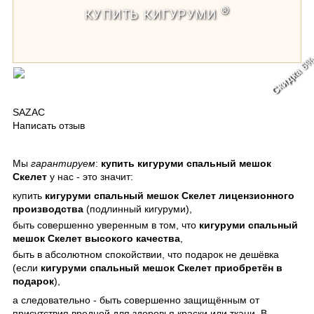
®
КУПИТЬ КИГУРУМИ
Скидка 6
Кигуруми спальный мешок Скелет
SAZAC
Написать отзыв
Мы
гарантируем
:
купить кигуруми спальный мешок
Скелет
у нас - это значит:
купить
кигуруми спальный мешок Скелет лицензионного
производства
(подлинный кигуруми),
быть совершенно уверенным в том, что
кигуруми спальный
мешок Скелет высокого качества
,
быть в абсолютном спокойствии, что подарок не дешёвка
(если
кигуруми спальный мешок Скелет приобретён в
подарок
),
а следовательно - быть совершенно защищённым от
присутствия вредной для здоровья краски или ткани. В