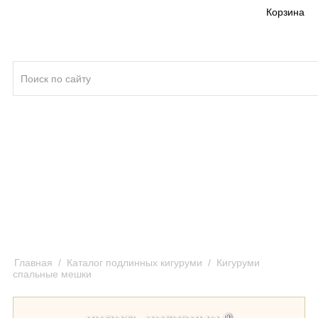
Корзина
Кигуруми ®
Качество кигуруми
Отзывы и предложения
Оплата и доставка кигуруми
Главная
/
Каталог подлинных кигуруми
/
Кигуруми
спальные мешки
®