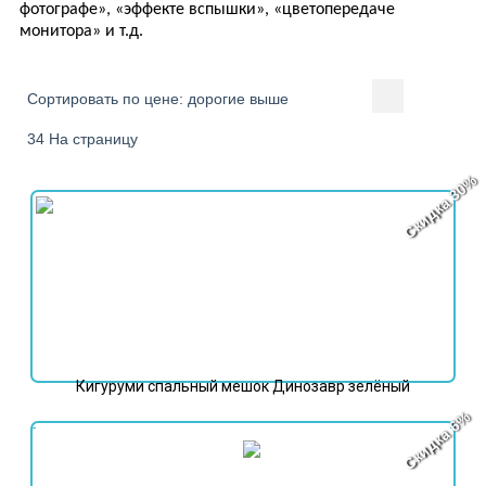
фотографе», «эффекте вспышки», «цветопередаче
монитора» и т.д.
Сортировать по цене: дорогие выше
34 На страницу
Скидка 30%
Кигуруми спальный мешок Динозавр зелёный
Скидка 6%
7 998
₽
11 498
₽