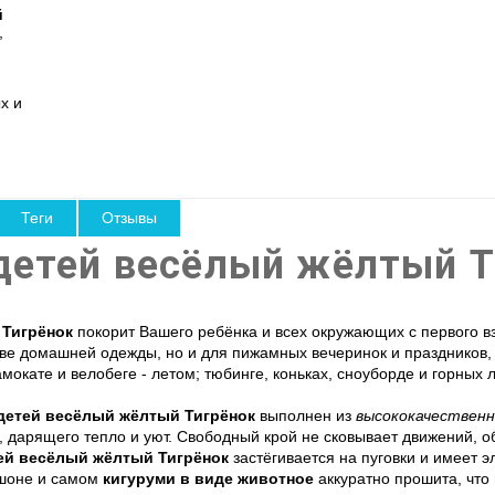
й
,
х и
Теги
Отзывы
детей весёлый жёлтый Т
 Тигрёнок
покорит Вашего ребёнка и всех окружающих с первого вз
тве домашней одежды, но и для пижамных вечеринок и праздников, 
мокате и велобеге - летом; тюбинге, коньках, сноуборде и горных 
детей весёлый жёлтый Тигрёнок
выполнен из
высококачественн
, дарящего тепло и уют. Свободный крой не сковывает движений, о
ей весёлый жёлтый Тигрёнок
застёгивается на пуговки и имеет 
юшоне и самом
кигуруми в виде животное
аккуратно прошита, что