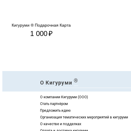
Кигуруми ® Подарочная Карта
1 000
₽
®
О Кигуруми
О компании Кигуруми (ООО)
Стать партнёром
Предложить идею
Организация тематических мероприятий в кигуруми
О качестве и подделках
Оплата и доставка кигуруми