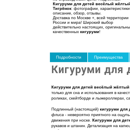
Кигуруми для детей весёлый жёлты
Тигрёнок
: фотографии, характеристики
описание, обзор, отзывы.
Доставка по Москве +, всей территории
России и мира! Широкий выбор
действительно настоящих, оригинальны
качественных
кигуруми
!
Подробности
Преимущества
Кигуруми для 
Кигуруми для детей весёлый жёлтый
только для сна и использования в качес
роликах, скейтборде и лыжероллерах, са
Подлинный (настоящий)
кигуруми для 
флиса
- невероятно приятного на ощупь
движения при носке.
Кигуруми для дет
рукавов и штанин. Детализация на кап