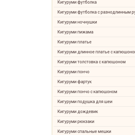
Кигуруми футболка
Кигуруми футболка с разнодлинным р
Кигуруми ночнушки
Кигуруми пижама
Кигуруми платье
Кигуруми длинное платье с капюшон
Кигуруми толстовка с капюшоном
Кигуруми пончо
Кигуруми фартук
Кигуруми пончо с капюшоном
Кигуруми подушка для шеи
Кигуруми дождевик
Кигуруми рюкзаки
Кигуруми спальные мешки