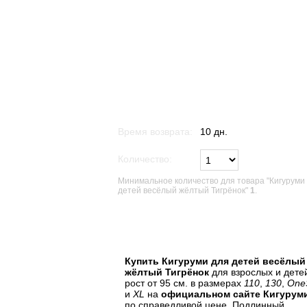
Время возврата:
10 дн.
Количество:
Минимальное количество для товара "Кигуруми
детей весёлый жёлтый Тигрёнок"
1
.
В список желаний
Купить Кигуруми для детей весёлый
жёлтый Тигрёнок
для взрослых и дете
рост от 95 см. в размерах
110
,
130
,
One
и
XL
на
официальном сайте Кигурум
по справедливой цене. Подлинный