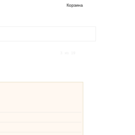
Корзина
а и доставка кигуруми
3
из
19
гуруми для детей