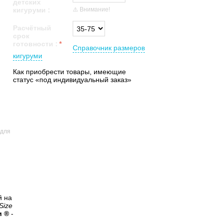
детских
⚠️ Внимание!
кигуруми
:
Расчётный
срок
готовности
:
Справочник размеров
кигуруми
Как приобрести товары, имеющие
статус «под индивидуальный заказ»
 для
й на
Size
и ®
-