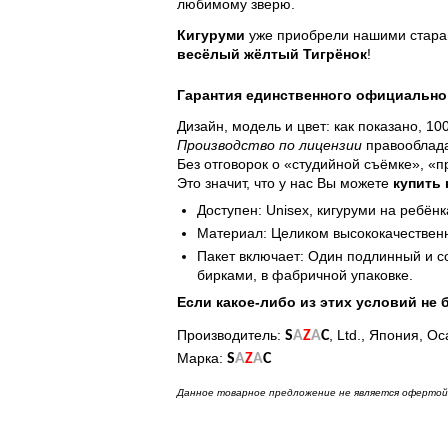
любимому зверю.
Кигуруми
уже приобрели нашими старан
весёлый жёлтый Тигрёнок
!
Гарантия единственного официально
Дизайн, модель и цвет: как показано, 1
Производство по лицензии
правооблада
Без отговорок о «студийной съёмке», «
Это значит, что у нас Вы можете
купить
Доступен: Unisex,
кигуруми на ребёнк
Материал: Целиком высококачественн
Пакет включает: Один подлинный и 
бирками, в фабричной упаковке.
Если какое-либо из этих условий не 
Производитель:
, Ltd., Япония, Ос
S
A
Z
A
C
Марка:
S
A
Z
A
C
Данное товарное предложение не является офертой 