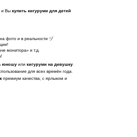
е и Вы
купить кигуруми для детей
на фото и в реальности ヅ
ции!
е монитора» и т.д.
!
а юношу
или
кигуруми на девушку
.
пользование для всех времён года.
к
премиум качества; с ярлыком и