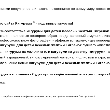
иями популярность и тысячи поклонников по всему миру, спешит
®
го сайта Кигуруми
-
подлинные кигуруми
!
00% соответствие
кигуруми для детей весёлый жёлтый Тигрёнок
теля - полностью повторяет образ, представленный в мультиплика
профессиональном фотографе», «эффекте вспышки», «цветопередач
 кигуруми для детей весёлый жёлтый Тигрёнок
лучшего качества
а
-
кигуруми на мальчика
или
кигуруми на девочку
;
кигуруми н
ый аэрационный, гипоаллергенный материал - флис или махра; ис
совершенно новый
кигуруми для детей весёлый жёлтый Тигрёно
будет выполнено - будет произведён полный возврат средств!
ака.
и опубликовано в информационных целях, не предназначенных для продажи!