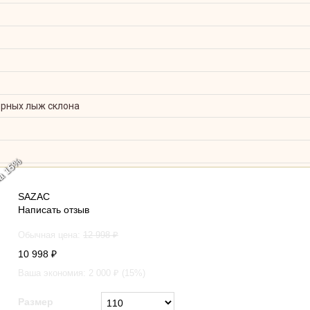
орных лыж склона
а 15%
Кигуруми для детей весёлый жёлтый Тигрёнок
SAZAC
Написать отзыв
Обычная цена:
12 998
₽
10 998
₽
Ваша экономия:
2 000
₽ (
15
%)
Размер