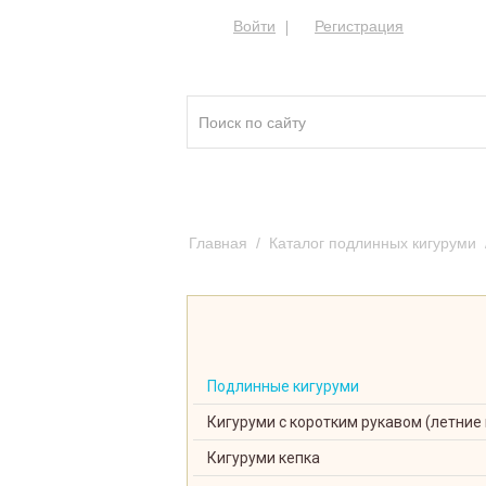
Войти
Регистрация
Кигуруми ®
Качест
Главная
/
Каталог подлинных кигуруми
весёлый жёлтый Тигрёнок
Подлинные кигуруми
Кигуруми с коротким рукавом (летние
Кигуруми кепка