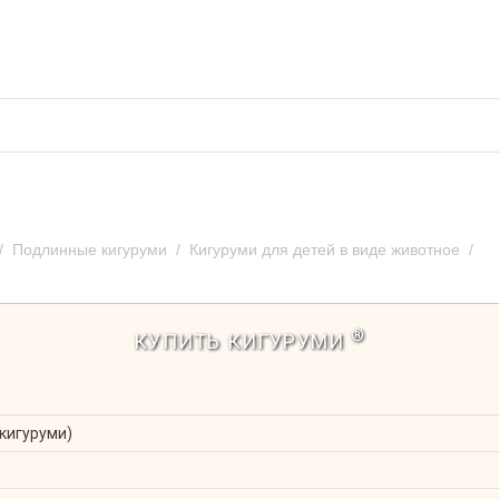
во кигуруми
Отзывы и предложения
Оплат
/
Подлинные кигуруми
/
Кигуруми для детей в виде животное
/
Ки
®
КУПИТЬ КИГУРУМИ
 кигуруми)