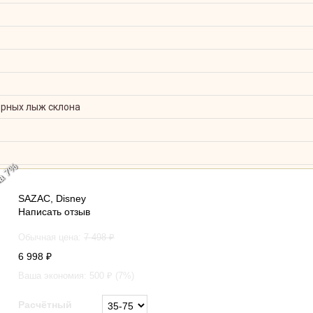
орных лыж склона
а 7%
Кигуруми шапка Моя мелодия розовый по аниме-сериа
SAZAC
,
Disney
Написать отзыв
Обычная цена:
7 498
₽
6 998
₽
Ваша экономия:
500
₽ (
7
%)
Расчётный