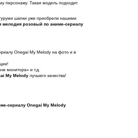
му персонажу. Такая модель подходит
игуруми шапки уже приобрели нашими
я мелодия розовый по аниме-сериалу
ериалу Onegai My Melody
на фото и в
ции!
е монитора» и т.д.
ai My Melody
лучшего качества!
ме-сериалу Onegai My Melody