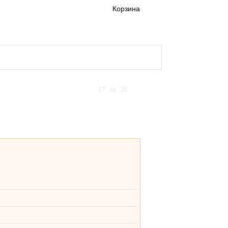
Корзина
а и доставка кигуруми
17
из
26
ме-сериалу Onegai My