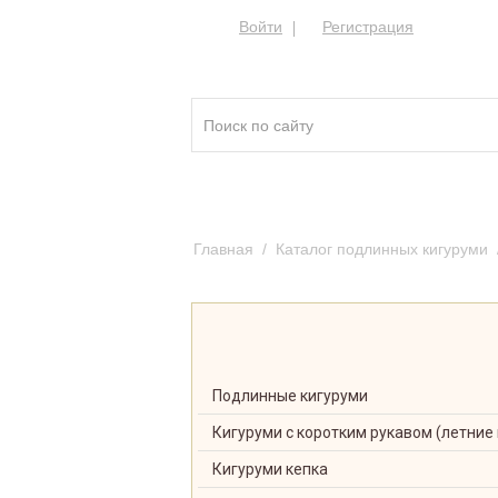
Войти
Регистрация
Кигуруми ®
Качест
Главная
/
Каталог подлинных кигуруми
Melody
Подлинные кигуруми
Кигуруми с коротким рукавом (летние
Кигуруми кепка