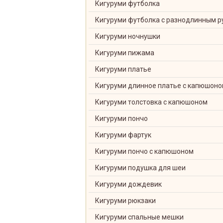
Кигуруми футболка
Кигуруми футболка с разнодлинным р
Кигуруми ночнушки
Кигуруми пижама
Кигуруми платье
Кигуруми длинное платье с капюшон
Кигуруми толстовка с капюшоном
Кигуруми пончо
Кигуруми фартук
Кигуруми пончо с капюшоном
Кигуруми подушка для шеи
Кигуруми дождевик
Кигуруми рюкзаки
Кигуруми спальные мешки