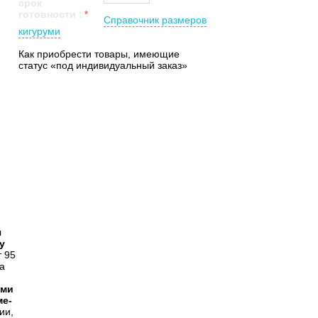
срок
готовности
:
Справочник размеров
кигуруми
Как приобрести товары, имеющие
статус «под индивидуальный заказ»
я
y
т 95
а
уми
ме-
ии,