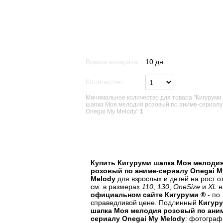
Время возврата:
10 дн.
Количество:
Минимальное количество для товара "Кигуруми
шапка Моя мелодия розовый по аниме-сериалу
Onegai My Melody"
1
.
В список желаний
Купить Кигуруми шапка Моя мелоди
розовый по аниме-сериалу Onegai M
Melody
для взрослых и детей на рост о
см. в размерах
110
,
130
,
OneSize
и
XL
н
официальном сайте Кигуруми ®
- по
справедливой цене. Подлинный
Кигур
шапка Моя мелодия розовый по ани
сериалу Onegai My Melody
: фотограф