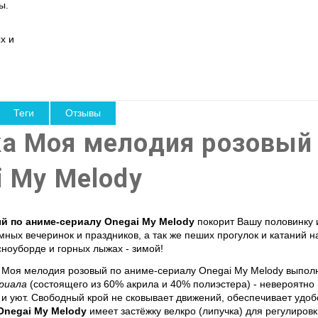
ы.
х и
Теги
Отзывы
а Моя мелодия розовый 
i My Melody
й по аниме-сериалу Onegai My Melody
покорит Вашу половинку и
ных вечеринок и праздников, а так же пеших прогулок и катаний н
 сноуборде и горных лыжах - зимой!
 Моя мелодия розовый по аниме-сериалу Onegai My Melody
выпол
риала
(состоящего из 60% акрила и 40% полиэстера) - невероятно
 уют. Свободный крой не сковывает движений, обеспечивает удоб
Onegai My Melody
имеет застёжку велкро (липучка) для регулиров