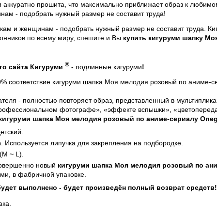
 аккуратно прошита, что максимально приближает образ к любимо
ам - подобрать нужный размер не составит труда!
шкам и женщинам - подобрать нужный размер не составит труда. К
онников по всему миру, спешите и Вы
купить кигуруми шапку Мо
®
го сайта Кигуруми
-
подлинные кигуруми
!
00% соответствие
кигуруми шапка Моя мелодия розовый по аниме-с
теля - полностью повторяет образ, представленный в мультиплика
профессиональном фотографе», «эффекте вспышки», «цветопередач
 кигуруми шапка Моя мелодия розовый по аниме-сериалу Oneg
етский.
. Используется липучка для закрепления на подбородке.
(M ~ L).
совершенно новый
кигуруми шапка Моя мелодия розовый по ани
ми, в фабричной упаковке.
будет выполнено - будет произведён полный возврат средств!
ака.