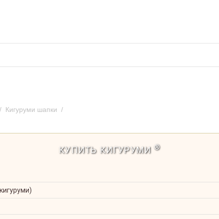
во кигуруми
Отзывы и предложения
Оплат
/
Кигуруми шапки
/
Кигуруми шапка Моя мелодия розовый по ани
®
КУПИТЬ КИГУРУМИ
 кигуруми)