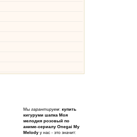
лу Onegai My Melody
Мы
гарантируем
:
купить
кигуруми шапка Моя
мелодия розовый по
аниме-сериалу Onegai My
Melody
у нас - это значит: