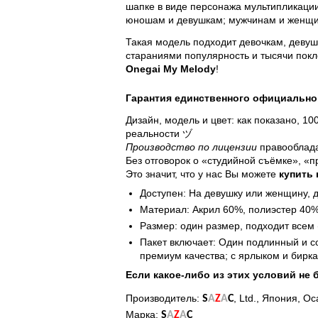
шапке в виде персонажа мультипликации
юношам и девушкам; мужчинам и женщин
Такая модель подходит девочкам, деву
стараниями популярность и тысячи покл
Onegai My Melody
!
Гарантия единственного официально
Дизайн, модель и цвет: как показано, 1
реальности ヅ
Производство по лицензии
правооблада
Без отговорок о «студийной съёмке», «
Это значит, что у нас Вы можете
купить
Доступен: На девушку или женщину, д
Материал: Акрил 60%, полиэстер 40%
Размер: один размер, подходит всем 
Пакет включает: Один подлинный и 
премиум качества; с ярлыком и бирка
Если какое-либо из этих условий не 
Производитель:
, Ltd., Япония, Ос
S
A
Z
A
C
Марка:
S
A
Z
A
C