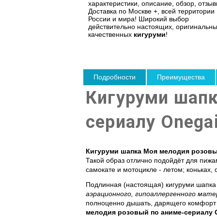
характеристики, описание, обзор, отзыв
Доставка по Москве +, всей территории
России и мира! Широкий выбор
действительно настоящих, оригинальны
качественных
кигуруми
!
Подробности
Преимущества
Кигуруми шапк
сериалу Onega
Кигуруми шапка Моя мелодия розовы
Такой образ отлично подойдёт для пижам
самокате и мотоцикле - летом; коньках,
Подлинная (настоящая)
кигуруми шапка
аэрационного, гипоаллергенного мате
полноценно дышать, дарящего комфорт и
мелодия розовый по аниме-сериалу 