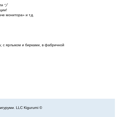
сти ヅ
ции!
е монитора» и т.д.
; с ярлыком и бирками, в фабричной
игуруми. LLC Kigurumi ©