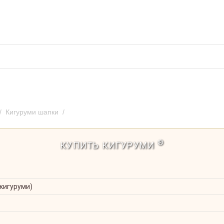
во кигуруми
Отзывы и предложения
Оплат
/
Кигуруми шапки
/
Кигуруми шапка Дональд Дак
®
КУПИТЬ КИГУРУМИ
 кигуруми)