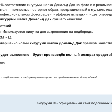
00% соответствие
кигуруми шапка Дональд Дак
на фото и в реально
теля - полностью повторяет образ, представленный в мультиплика
профессиональном фотографе», «эффекте вспышки», «цветопередач
 кигуруми шапка Дональд Дак
лучшего качества!
етский.
. Используется липучка для закрепления на подбородке.
(M ~ L).
совершенно новый
кигуруми шапка Дональд Дак
премиум качества
будет выполнено - будет произведён полный возврат средств!
ака.
и опубликовано в информационных целях, не предназначенных для продажи!
Кигуруми ® - официальный сайт подлинных к