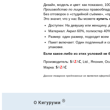
Дизайн, модель и цвет: как показано, 1
Производство по лицензии
правооблада
Без отговорок о «студийной съёмке», «
Это значит, что у нас Вы можете
купить
Доступен: На девушку или женщину, д
Материал: Акрил 60%, полиэстер 40%
Размер: один размер, подходит всем 
Пакет включает: Один подлинный и 
упаковке.
Если какое-либо из этих условий не 
Производитель:
, Ltd., Япония, Ос
S
A
Z
A
C
Марка:
S
A
Z
A
C
Данное товарное предложение не является офертой 
®
О Кигуруми