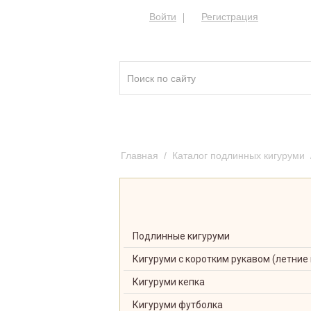
Войти
Регистрация
Кигуруми ®
Качест
Главная
/
Каталог подлинных кигуруми
Подлинные кигуруми
Кигуруми с коротким рукавом (летние
Кигуруми кепка
Кигуруми футболка