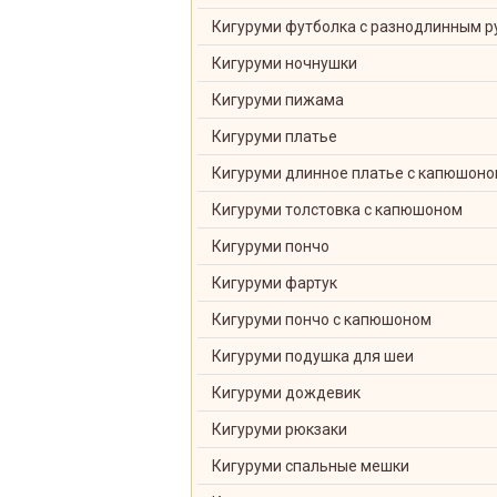
Кигуруми футболка с разнодлинным р
Кигуруми ночнушки
Кигуруми пижама
Кигуруми платье
Кигуруми длинное платье с капюшон
Кигуруми толстовка с капюшоном
Кигуруми пончо
Кигуруми фартук
Кигуруми пончо с капюшоном
Кигуруми подушка для шеи
Кигуруми дождевик
Кигуруми рюкзаки
Кигуруми спальные мешки