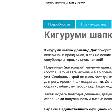
качественных
кигуруми
!
Подробности
Преимущества
Кигуруми шап
Кигуруми шапка Дональд Дак
покорит 
вечеринок и праздников, а так же пеших
сноуборде и горных лыжах - зимой!
Подлинная (настоящая)
кигуруми шапка
(состоящего из 60% акрила и 40% полиэ
уют. Свободный крой не сковывает движ
для регулировки и фиксации шапки. Дет
образ к любимому персонажу. Такая мо
Такая модель подходит девочкам, деву
стараниями популярность и тысячи покл
Гарантия единственного официально