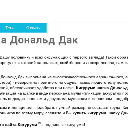
Теги
Отзывы
ка Дональд Дак
Вашу половинку и всех окружающих с первого взгляда! Такой обра
 прогулок и катаний на роликах, скейтборде и лыжероллерах, самока
 Дональд Дак
выполнена из
высококачественного аэрационного, 
стера) - невероятно приятного на ощупь, позволяющего телу пол
ений, обеспечивает удобство при носке.
Кигуруми шапка Дональд
ализация на шапке в виде персонажа мультипликации аккуратно п
дель подходит юношам и девушкам; мужчинам и женщинам - подобр
шкам и женщинам - подобрать нужный размер не составит труда. К
онников по всему миру, спешите и Вы
купить кигуруми шапку До
®
го сайта Кигуруми
-
подлинные кигуруми
!