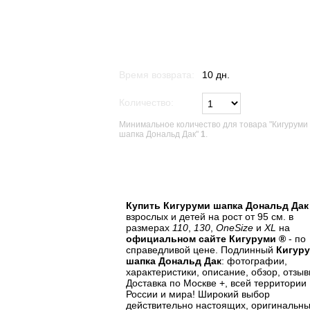
Время возврата:
10 дн.
Количество:
Минимальное количество для товара "Кигуруми
шапка Дональд Дак"
1
.
В список желаний
Купить Кигуруми шапка Дональд Дак
взрослых и детей на рост от 95 см. в
размерах
110
,
130
,
OneSize
и
XL
на
официальном сайте Кигуруми ®
- по
справедливой цене. Подлинный
Кигур
шапка Дональд Дак
: фотографии,
характеристики, описание, обзор, отзыв
Доставка по Москве +, всей территории
России и мира! Широкий выбор
действительно настоящих, оригинальны