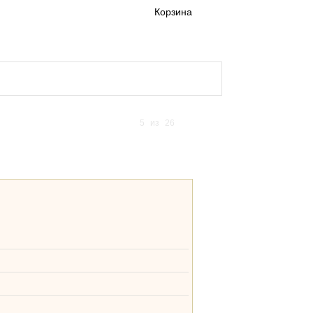
Корзина
а и доставка кигуруми
5
из
26