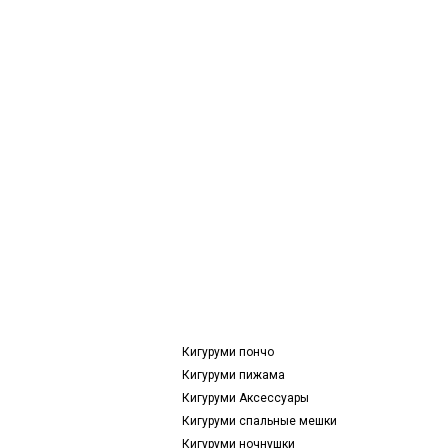
Кигуруми пончо
Кигуруми пижама
Кигуруми Аксессуары
Кигуруми спальные мешки
Кигуруми ночнушки