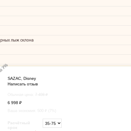
орных лыж склона
а 7%
Кигуруми шапка Дональд Дак
SAZAC
,
Disney
Написать отзыв
Обычная цена:
7 498
₽
6 998
₽
Ваша экономия:
500
₽ (
7
%)
Расчётный
срок