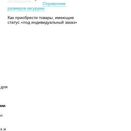
готовности
:
Справочник
размеров кигуруми
Как приобрести товары, имеющие
статус «под индивидуальный заказ»
для
уми
ы.
х и