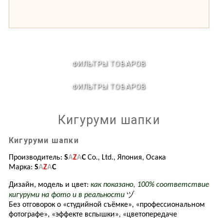
ФИЛЬТРЫ ТОВАРОВ
ФИЛЬТРЫ ТОВАРОВ
Кигуруми шапки
Кигуруми шапки
Производитель:
S
A
Z
A
C
Co.
, Ltd., Япония, Осака
Марка:
S
A
Z
A
C
Дизайн, модель и цвет:
как показано, 100% соответствие
ヅ
кигуруми на фото и в реальности
Без отговорок о «студийной съёмке», «профессиональном
фотографе», «эффекте вспышки», «цветопередаче