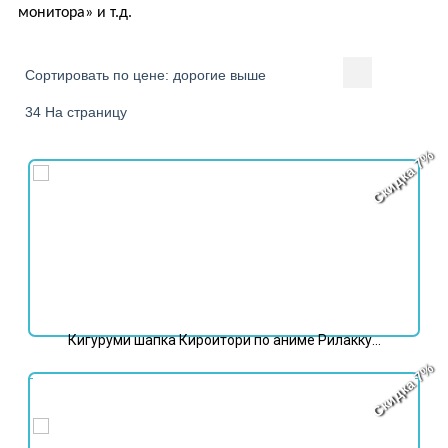
монитора» и т.д.
Сортировать по цене: дорогие выше
34 На страницу
Скидка 7%
Кигуруми шапка Кироитори по аниме Рилакку...
Скидка 7%
6 998
₽
7 498
₽