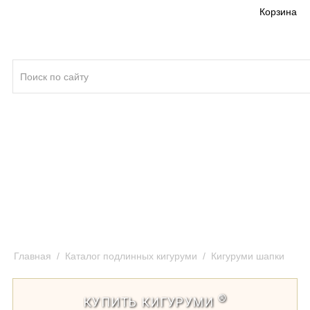
Корзина
Кигуруми ®
Качество кигуруми
Отзывы и предложения
Оплата и доставка кигуруми
Главная
/
Каталог подлинных кигуруми
/
Кигуруми шапки
®
КУПИТЬ КИГУРУМИ