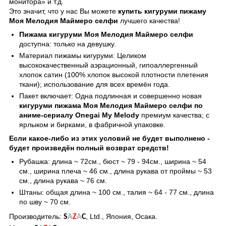
монитора» и т.д.
Это значит, что у нас Вы можете
купить кигуруми пижаму
Моя Мелодия Маймеро селфи
лучшего качества!
Пижама кигуруми Моя Мелодия Маймеро селфи
доступна: только на девушку.
Материал пижамы кигуруми: Целиком
высококачественный аэрационный, гипоаллергенный
хлопок сатин (100% хлопок высокой плотности плетения
ткани); использование для всех времён года.
Пакет включает: Одна подлинная и совершенно новая
кигуруми пижама Моя Мелодия Маймеро селфи по
аниме-сериалу Onegai My Melody
премиум качества; с
ярлыком и бирками, в фабричной упаковке.
Если какое-либо из этих условий не будет выполнено -
будет произведён полный возврат средств!
Рубашка: длина ~ 72см., бюст ~ 79 - 94см., ширина ~ 54
см., ширина плеча ~ 46 см., длина рукава от проймы ~ 53
см., длина рукава ~ 76 см.
Штаны: общая длина ~ 100 см., талия ~ 64 - 77 см., длина
по шву ~ 70 см.
Производитель:
, Ltd., Япония, Осака.
S
A
Z
A
C