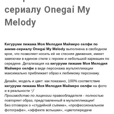
сериалу Onegai My
Melody
Кигуруми пижама Моя Мелодия Маймеро селфи по
аниме-сериалу Onegai My Melody
выполнена в свободном
крое, что позволяет носить её не стесняя движения, имеет
завязочки в едином стиле с героем и небольшой кармашек по
середине. Детализация на
кигуруми пижаме Моя Мелодия
Маймеро селфи
в виде персонажа мультипликации
максимально приближает образ к любимому персонажу.
Дизайн, модель и цвет: как показано, 100% соответствие
кигуруми пижама Моя Мелодия Маймеро селфи
на фото
и в реальности ヅ
Производство по лицензии
правообладателя - полностью
повторяет образ, представленный в мультипликации!
Без отговорок о «студийной съёмке», «профессиональном
фотографе», «эффекте вспышки», «цветопередаче