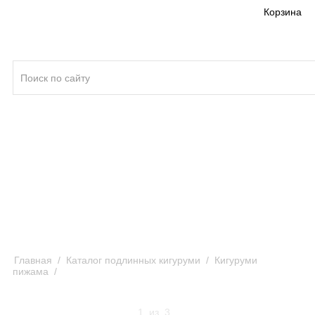
Корзина
Кигуруми ®
Качество кигуруми
Отзывы и предложения
Оплата и доставка кигуруми
Главная
/
Каталог подлинных кигуруми
/
Кигуруми
пижама
/
Кигуруми пижама Моя Мелодия Маймеро селфи
по аниме-сериалу Onegai My Melody / Kigurumi pizhama
Check My Melody Maimero
1
из
3