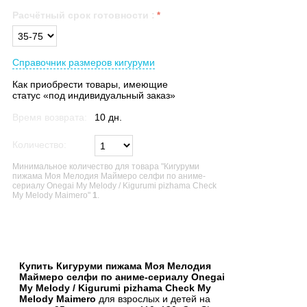
Расчётный срок готовности
:
Справочник размеров кигуруми
Как приобрести товары, имеющие
статус «под индивидуальный заказ»
Время возврата:
10 дн.
Количество:
Минимальное количество для товара "Кигуруми
пижама Моя Мелодия Маймеро селфи по аниме-
сериалу Onegai My Melody / Kigurumi pizhama Check
My Melody Maimero"
1
.
В список желаний
Купить Кигуруми пижама Моя Мелодия
Маймеро селфи по аниме-сериалу Onegai
My Melody / Kigurumi pizhama Check My
Melody Maimero
для взрослых и детей на