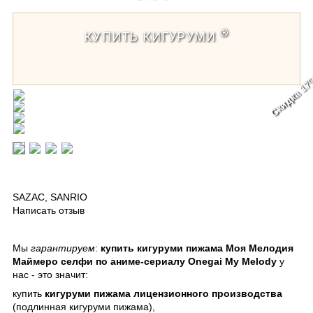
®
КУПИТЬ КИГУРУМИ
Скидка 1
Кигуруми пижама Моя Мелодия
Маймеро селфи по аниме-сериалу Onegai My Melody
/ Kigurumi pizhama Check My Melody Maimero
SAZAC
,
SANRIO
Написать отзыв
Мы
гарантируем
:
купить кигуруми пижама Моя Мелодия
Маймеро селфи по аниме-сериалу Onegai My Melody
у
нас - это значит:
купить
кигуруми пижама лицензионного производства
(подлинная кигуруми пижама),