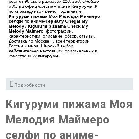
рост от 95 см. в размерах
110
,
130
,
OneSize
и
XL
на
официальном сайте Кигуруми ®
-
по справедливой цене. Подлинный
Кигуруми пижама Моя Мелодия Маймеро
селфи по аниме-сериалу Onegai My
Melody / Kigurumi pizhama Check My
Melody Maimero
: фотографии,
характеристики, описание, обзор, отзывы.
Доставка по Москве +, всей территории
России и мира! Широкий выбор
действительно настоящих, оригинальных и
качественных
кигуруми
!
Подробности
Кигуруми пижама Моя
Мелодия Маймеро
селфи по аниме-