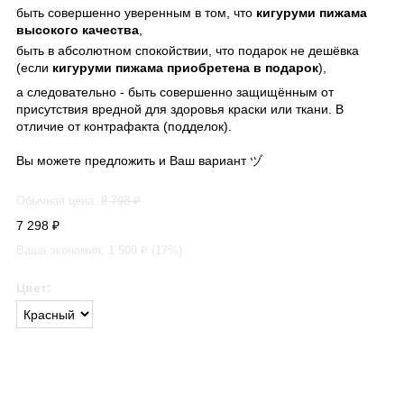
быть совершенно уверенным в том, что
кигуруми пижама
высокого качества
,
быть в абсолютном спокойствии, что подарок не дешёвка
(если
кигуруми пижама приобретена в подарок
),
а следовательно - быть совершенно защищённым от
присутствия вредной для здоровья краски или ткани. В
отличие от контрафакта (подделок).
Вы можете предложить и Ваш вариант ヅ
Обычная цена:
8 798
₽
7 298
₽
Ваша экономия:
1 500
₽ (
17
%)
Цвет: