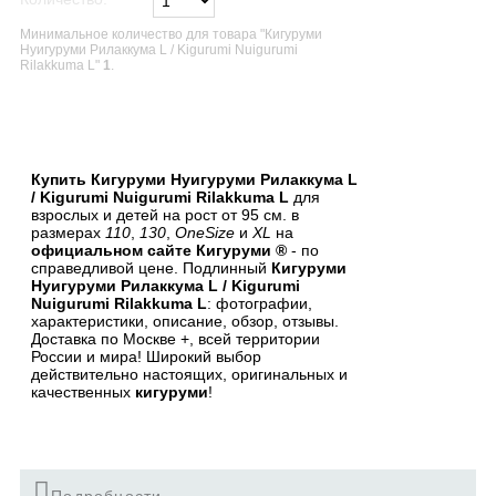
Минимальное количество для товара "Кигуруми
Нуигуруми Рилаккума L / Kigurumi Nuigurumi
Rilakkuma L"
1
.
В список желаний
Купить Кигуруми Нуигуруми Рилаккума L
/ Kigurumi Nuigurumi Rilakkuma L
для
взрослых и детей на рост от 95 см. в
размерах
110
,
130
,
OneSize
и
XL
на
официальном сайте Кигуруми ®
- по
справедливой цене. Подлинный
Кигуруми
Нуигуруми Рилаккума L / Kigurumi
Nuigurumi Rilakkuma L
: фотографии,
характеристики, описание, обзор, отзывы.
Доставка по Москве +, всей территории
России и мира! Широкий выбор
действительно настоящих, оригинальных и
качественных
кигуруми
!
Подробности