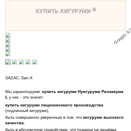
®
КУПИТЬ КИГУРУМИ
Скидка 1
Кигуруми Нуигуруми Рилаккума L /
Kigurumi Nuigurumi Rilakkuma L
SAZAC
,
San-X
Мы
гарантируем
:
купить кигуруми Нуигуруми Рилаккума
L
у нас - это значит:
купить кигуруми
лицензионного производства
(подлинный кигуруми),
быть совершенно уверенным в том, что
кигуруми
высокого
качества
,
быть в абсолютном спокойствии, что подарок не дешёвка