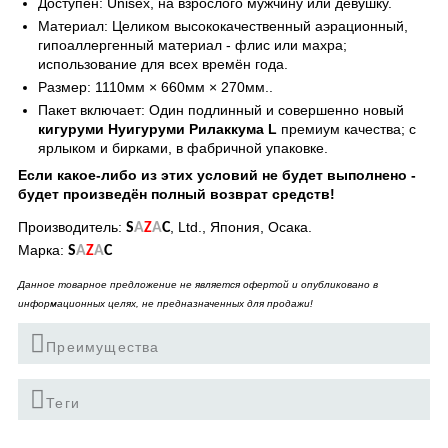
Доступен: Unisex, на взрослого мужчину или девушку.
Материал: Целиком высококачественный аэрационный,
гипоаллергенный материал - флис или махра;
использование для всех времён года.
Размер: 1110мм × 660мм × 270мм..
Пакет включает: Один подлинный и совершенно новый
кигуруми Нуигуруми Рилаккума L
премиум качества; с
ярлыком и бирками, в фабричной упаковке.
Если какое-либо из этих условий не будет выполнено -
будет произведён полный возврат средств!
Производитель:
, Ltd., Япония, Осака.
S
A
Z
A
C
Марка:
S
A
Z
A
C
Данное товарное предложение не является офертой и опубликовано в
информационных целях, не предназначенных для продажи!
Преимущества
Теги