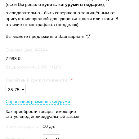
(если Вы решили
купить кигуруми в подарок
),
а следовательно - быть совершенно защищённым от
присутствия вредной для здоровья краски или ткани. В
отличие от контрафакта (подделок).
Вы можете предложить и Ваш вариант ヅ
Обычная цена:
8 998
₽
7 998
₽
Ваша экономия:
1 000
₽ (
11
%)
Расчётный срок готовности
:
Справочник размеров кигуруми
Как приобрести товары, имеющие
статус «под индивидуальный заказ»
Время возврата:
10 дн.
Количество: