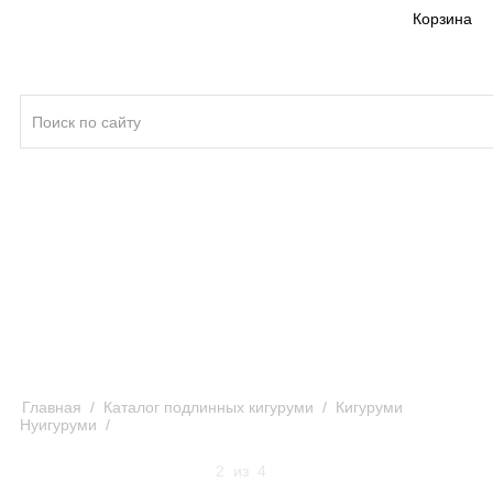
Корзина
Кигуруми ®
Качество кигуруми
Отзывы и предложения
Оплата и доставка кигуруми
Главная
/
Каталог подлинных кигуруми
/
Кигуруми
Нуигуруми
/
Кигуруми Нуигуруми Рилаккума L / Kigurumi
Nuigurumi Rilakkuma L
2
из
4