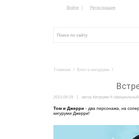
Войти
Регистрация
Кигуруми ®
Качест
Главная
/
Блог о кигуруми
/
Встречайте
Встр
2015-09-29
автор Кигуруми ® официальный
Том и Джерри
- два персонажа, на сопе
кигуруми Джерри
!