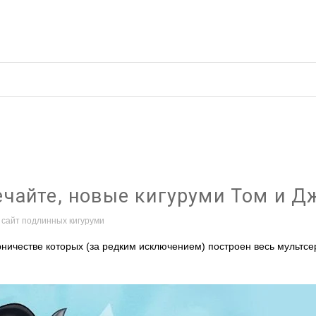
во кигуруми
Отзывы и предложения
Оплат
, новые кигуруми Том и Джерри
ечайте, новые кигуруми Том и Д
 сайт подлинных кигуруми
рничестве которых (за редким исключением) построен весь мультсе