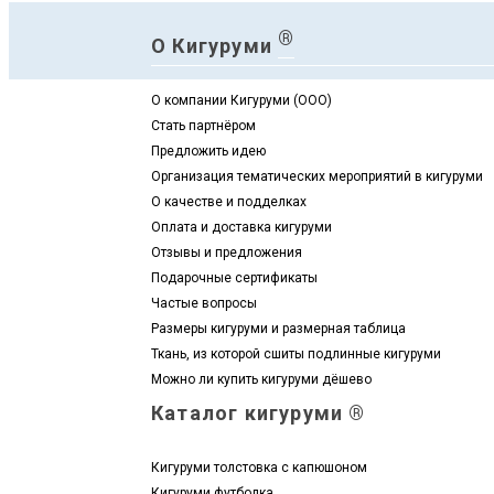
®
О Кигуруми
О компании Кигуруми (ООО)
Стать партнёром
Предложить идею
Организация тематических мероприятий в кигуруми
О качестве и подделках
Оплата и доставка кигуруми
Отзывы и предложения
Подарочные сертификаты
Частые вопросы
Размеры кигуруми и размерная таблица
Ткань, из которой сшиты подлинные кигуруми
Можно ли купить кигуруми дёшево
Каталог кигуруми ®
Кигуруми толстовка с капюшоном
Кигуруми футболка