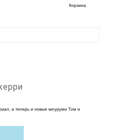
Корзина
а и доставка кигуруми
жерри
риал, а теперь и новые
кигуруми Том
и